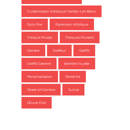
Customisation Artistique Yverdon-Les-Bains
Eazy One
Expression Artistique
Fresque Murale
Fresques Murales
Genève
Graffeur
Graffiti
Graffiti Genève
Identité Visuelle
Personnalisation
Street Art
Street Art Genève
Suisse
Œuvre D'art