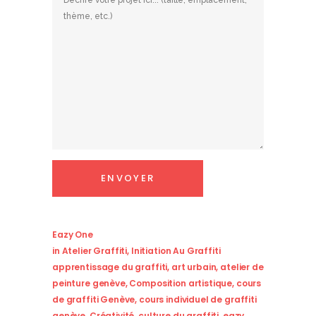
Eazy One
in
Atelier Graffiti
,
Initiation Au Graffiti
apprentissage du graffiti
,
art urbain
,
atelier de
peinture genève
,
Composition artistique
,
cours
de graffiti Genève
,
cours individuel de graffiti
genève
,
Créativité
,
culture du graffiti
,
eazy