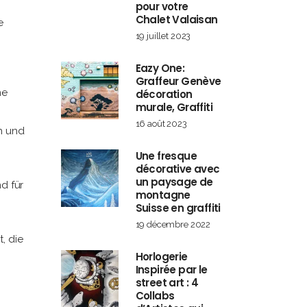
pour votre
Chalet Valaisan
e
19 juillet 2023
Eazy One:
Graffeur Genève
ne
décoration
murale, Graffiti
16 août 2023
n und
Une fresque
décorative avec
un paysage de
d für
montagne
Suisse en graffiti
19 décembre 2022
, die
Horlogerie
Inspirée par le
street art : 4
Collabs