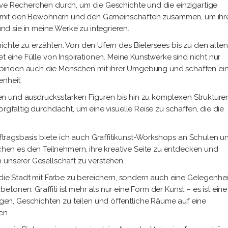
ive Recherchen durch, um die Geschichte und die einzigartige
 eng mit den Bewohnern und den Gemeinschaften zusammen, um ihr
d sie in meine Werke zu integrieren.
ichte zu erzählen. Von den Ufern des Bielersees bis zu den alten
et eine Fülle von Inspirationen. Meine Kunstwerke sind nicht nur
binden auch die Menschen mit ihrer Umgebung und schaffen ei
enheit.
n und ausdrucksstarken Figuren bis hin zu komplexen Strukture
orgfältig durchdacht, um eine visuelle Reise zu schaffen, die die
ragsbasis biete ich auch Graffitikunst-Workshops an Schulen un
n es den Teilnehmern, ihre kreative Seite zu entdecken und
 unserer Gesellschaft zu verstehen.
 die Stadt mit Farbe zu bereichern, sondern auch eine Gelegenheit
onen. Graffiti ist mehr als nur eine Form der Kunst – es ist eine
n, Geschichten zu teilen und öffentliche Räume auf eine
en.