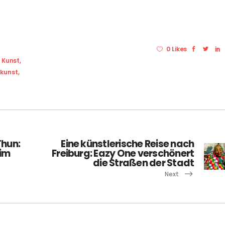
0 Likes
,
Kunst
,
kunst
,
Thun:
Eine künstlerische Reise nach
 im
Freiburg: Eazy One verschönert
die Straßen der Stadt
Next