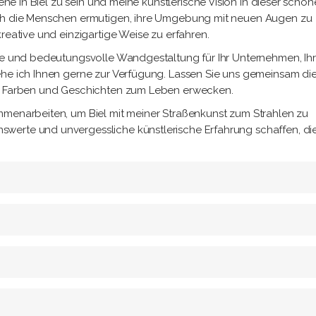
zene in Biel zu sein und meine künstlerische Vision in dieser schö
ich die Menschen ermutigen, ihre Umgebung mit neuen Augen zu
reative und einzigartige Weise zu erfahren.
ige und bedeutungsvolle Wandgestaltung für Ihr Unternehmen, Ih
ehe ich Ihnen gerne zur Verfügung. Lassen Sie uns gemeinsam di
it Farben und Geschichten zum Leben erwecken.
mmenarbeiten, um Biel mit meiner Straßenkunst zum Strahlen zu
werte und unvergessliche künstlerische Erfahrung schaffen, die