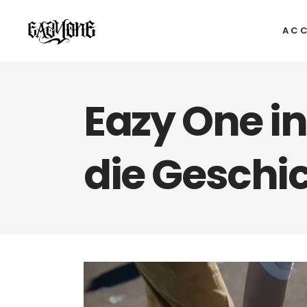
ACC
Eazy One i
die Geschic