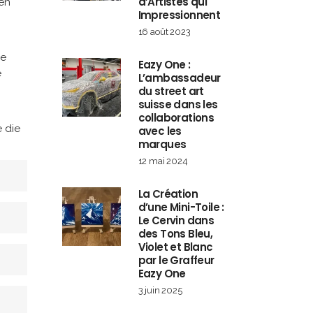
d’Artistes qui
nen
Impressionnent
16 août 2023
re
Eazy One :
e
L’ambassadeur
du street art
suisse dans les
collaborations
 die
avec les
marques
12 mai 2024
La Création
d’une Mini-Toile :
Le Cervin dans
des Tons Bleu,
Violet et Blanc
par le Graffeur
Eazy One
3 juin 2025