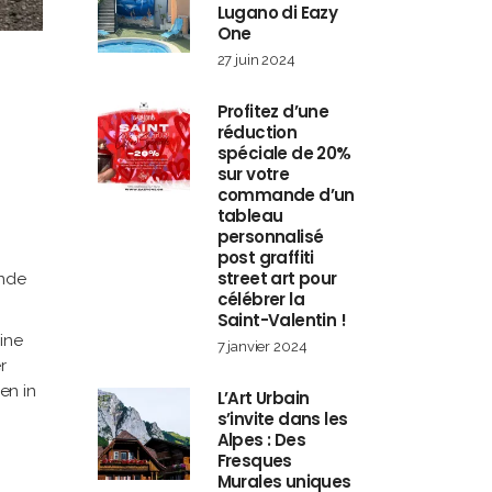
Lugano di Eazy
One
27 juin 2024
Profitez d’une
réduction
spéciale de 20%
sur votre
commande d’un
tableau
personnalisé
post graffiti
street art pour
ende
célébrer la
Saint-Valentin !
ine
7 janvier 2024
r
en in
L’Art Urbain
s’invite dans les
Alpes : Des
Fresques
Murales uniques