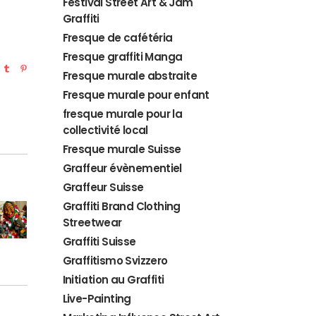
Festival Street Art & Jam
Graffiti
Fresque de cafétéria
Fresque graffiti Manga
Fresque murale abstraite
Fresque murale pour enfant
fresque murale pour la
collectivité local
Fresque murale Suisse
Graffeur évènementiel
Graffeur Suisse
Graffiti Brand Clothing
Streetwear
Graffiti Suisse
Graffitismo Svizzero
Initiation au Graffiti
Live-Painting