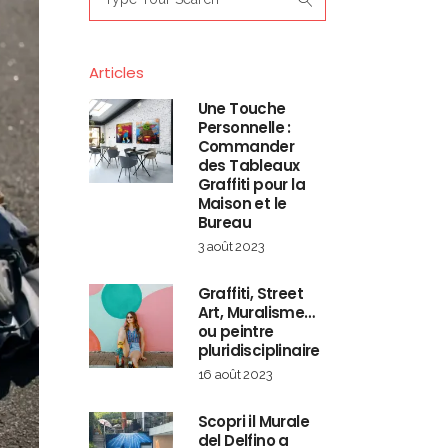
for:
Articles
Une Touche
Personnelle :
Commander
des Tableaux
Graffiti pour la
Maison et le
Bureau
3 août 2023
Graffiti, Street
Art, Muralisme…
ou peintre
pluridisciplinaire
16 août 2023
Scopri il Murale
del Delfino a