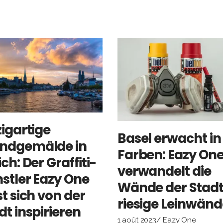
zigartige
Basel erwacht in
ndgemälde in
Farben: Eazy On
ich: Der Graffiti-
verwandelt die
stler Eazy One
Wände der Stadt
st sich von der
riesige Leinwänd
dt inspirieren
1 août 2023
Eazy One