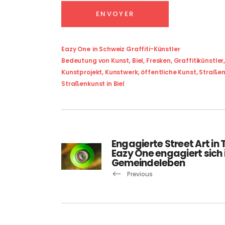
Eazy One
in
Schweiz Graffiti-Künstler
Bedeutung von Kunst
,
Biel
,
Fresken
,
Graffitikünstler
Kunstprojekt
,
Kunstwerk
,
öffentliche Kunst
,
Straßen
Straßenkunst in Biel
Engagierte Street Art in 
Eazy One engagiert sich
Gemeindeleben
Previous