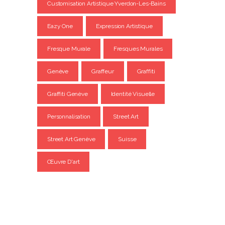
Customisation Artistique Yverdon-Les-Bains
Eazy One
Expression Artistique
Fresque Murale
Fresques Murales
Genève
Graffeur
Graffiti
Graffiti Genève
Identité Visuelle
Personnalisation
Street Art
Street Art Genève
Suisse
Œuvre D'art