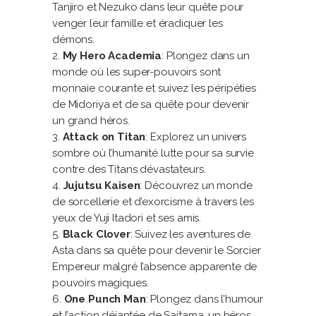
Tanjiro et Nezuko dans leur quête pour
venger leur famille et éradiquer les
démons.
My Hero Academia
: Plongez dans un
monde où les super-pouvoirs sont
monnaie courante et suivez les péripéties
de Midoriya et de sa quête pour devenir
un grand héros.
Attack on Titan
: Explorez un univers
sombre où l’humanité lutte pour sa survie
contre des Titans dévastateurs.
Jujutsu Kaisen
: Découvrez un monde
de sorcellerie et d’exorcisme à travers les
yeux de Yuji Itadori et ses amis.
Black Clover
: Suivez les aventures de
Asta dans sa quête pour devenir le Sorcier
Empereur malgré l’absence apparente de
pouvoirs magiques.
One Punch Man
: Plongez dans l’humour
et l’action déjantée de Saitama, un héros