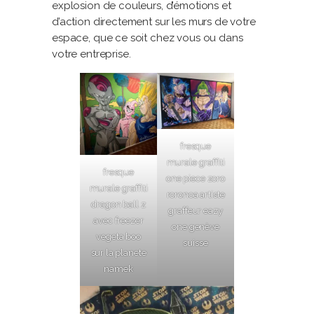
explosion de couleurs, d’émotions et
d’action directement sur les murs de votre
espace, que ce soit chez vous ou dans
votre entreprise.
fresque
murale graffiti
fresque
one piece zoro
murale graffiti
roronoa artiste
dragon ball z
graffeur eazy
avec freezer
one genève
vegeta boo
suisse
sur la planete
namek