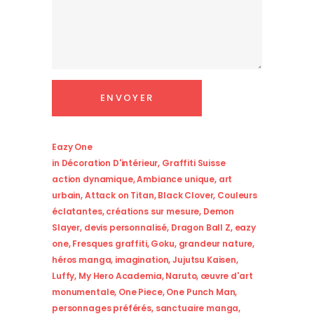
Eazy One
in
Décoration D'intérieur
,
Graffiti Suisse
action dynamique
,
Ambiance unique
,
art
urbain
,
Attack on Titan
,
Black Clover
,
Couleurs
éclatantes
,
créations sur mesure
,
Demon
Slayer
,
devis personnalisé
,
Dragon Ball Z
,
eazy
one
,
Fresques graffiti
,
Goku
,
grandeur nature
,
héros manga
,
imagination
,
Jujutsu Kaisen
,
Luffy
,
My Hero Academia
,
Naruto
,
œuvre d'art
monumentale
,
One Piece
,
One Punch Man
,
personnages préférés
,
sanctuaire manga
,