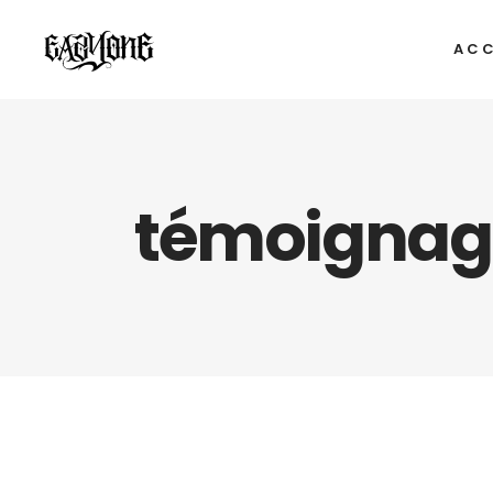
ACC
témoignage