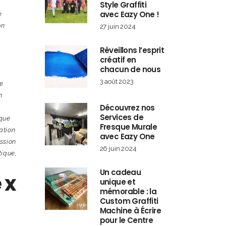
,
Style Graffiti
avec Eazy One !
e
on
27 juin 2024
e
Réveillons l’esprit
créatif en
chacun de nous
3 août 2023
e
n
Découvrez nos
Services de
ique
Fresque Murale
ation
avec Eazy One
ssion
26 juin 2024
tique
,
Un cadeau
 x
unique et
mémorable : la
Custom Graffiti
Machine à Écrire
pour le Centre