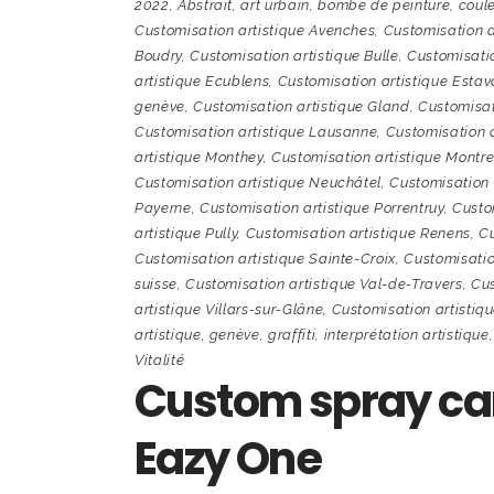
2022
,
Abstrait
,
art urbain
,
bombe de peinture
,
coule
Customisation artistique Avenches
,
Customisation a
Boudry
,
Customisation artistique Bulle
,
Customisati
artistique Ecublens
,
Customisation artistique Estav
genève
,
Customisation artistique Gland
,
Customisat
Customisation artistique Lausanne
,
Customisation a
artistique Monthey
,
Customisation artistique Montr
Customisation artistique Neuchâtel
,
Customisation 
Payerne
,
Customisation artistique Porrentruy
,
Custom
artistique Pully
,
Customisation artistique Renens
,
Cu
Customisation artistique Sainte-Croix
,
Customisatio
suisse
,
Customisation artistique Val-de-Travers
,
Cus
artistique Villars-sur-Glâne
,
Customisation artistiq
artistique
,
genève
,
graffiti
,
interprétation artistique
Vitalité
Custom spray can
Eazy One