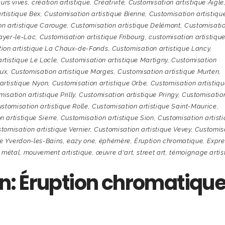
urs vives
,
création artistique
,
Créativité
,
Customisation artistique Aigle
rtistique Bex
,
Customisation artistique Bienne
,
Customisation artistiqu
on artistique Carouge
,
Customisation artistique Delémont
,
Customisati
ayer-le-Lac
,
Customisation artistique Fribourg
,
customisation artistiqu
ion artistique La Chaux-de-Fonds
,
Customisation artistique Lancy
,
rtistique Le Locle
,
Customisation artistique Martigny
,
Customisation
eux
,
Customisation artistique Morges
,
Customisation artistique Murten
,
artistique Nyon
,
Customisation artistique Orbe
,
Customisation artistiqu
isation artistique Prilly
,
Customisation artistique Pringy
,
Customisatio
stomisation artistique Rolle
,
Customisation artistique Saint-Maurice
,
n artistique Sierre
,
Customisation artistique Sion
,
Customisation artist
tomisation artistique Vernier
,
Customisation artistique Vevey
,
Customis
ue Yverdon-les-Bains
,
eazy one
,
éphémère
,
Éruption chromatique
,
Expre
,
métal
,
mouvement artistique
,
œuvre d'art
,
street art
,
témoignage artis
: Éruption chromatique