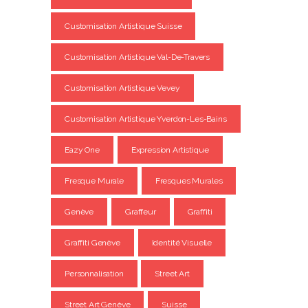
Customisation Artistique Suisse
Customisation Artistique Val-De-Travers
Customisation Artistique Vevey
Customisation Artistique Yverdon-Les-Bains
Eazy One
Expression Artistique
Fresque Murale
Fresques Murales
Genève
Graffeur
Graffiti
Graffiti Genève
Identité Visuelle
Personnalisation
Street Art
Street Art Genève
Suisse