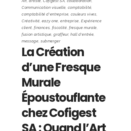
Art
,
artiste
,
Cofigest SA
,
collaboration
,
Communication visuelle
,
comptabilité
,
comptabilité d'entreprise
,
couleurs vives
,
Créativité
,
eazy one
,
entreprise
,
Expérience
client
,
finances
,
fiscalité
,
fresque murale
,
fusion artistique
,
graffeur
,
hall d'entrée
,
message
,
submerger
La Création
d’une Fresque
Murale
Époustouflante
chez Cofigest
SA : Quand l’Art