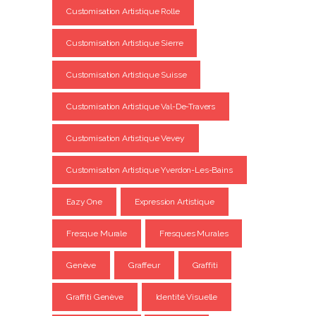
Customisation Artistique Rolle
Customisation Artistique Sierre
Customisation Artistique Suisse
Customisation Artistique Val-De-Travers
Customisation Artistique Vevey
Customisation Artistique Yverdon-Les-Bains
Eazy One
Expression Artistique
Fresque Murale
Fresques Murales
Genève
Graffeur
Graffiti
Graffiti Genève
Identité Visuelle