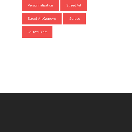
Personnalisation
Street Art
Street Art Genève
Suisse
Œuvre D'art