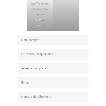
graffiti street
art eazy one
artiste
graffeur
suisse