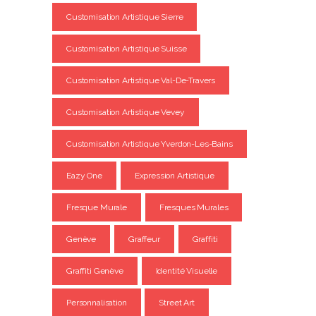
Customisation Artistique Sierre
Customisation Artistique Suisse
Customisation Artistique Val-De-Travers
Customisation Artistique Vevey
Customisation Artistique Yverdon-Les-Bains
Eazy One
Expression Artistique
Fresque Murale
Fresques Murales
Genève
Graffeur
Graffiti
Graffiti Genève
Identité Visuelle
Personnalisation
Street Art