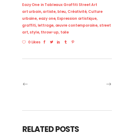
Eazy One
in
Tableaux Graffiti Street Art
art urbain
,
artiste
,
bleu
,
Créativité
,
Culture
urbaine
,
eazy one
,
Expression artistique
,
graffiti
,
lettrage
,
œuvre contemporaine
,
street
art
,
style
,
throw-up
,
toile
0 Likes
RELATED POSTS