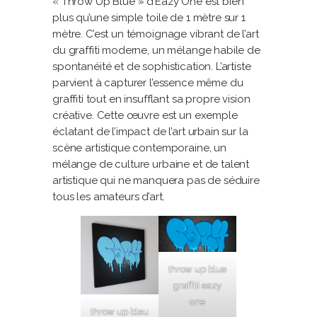
« Throw Up Blue » d’Eazy One est bien
plus qu’une simple toile de 1 mètre sur 1
mètre. C’est un témoignage vibrant de l’art
du graffiti moderne, un mélange habile de
spontanéité et de sophistication. L’artiste
parvient à capturer l’essence même du
graffiti tout en insufflant sa propre vision
créative. Cette œuvre est un exemple
éclatant de l’impact de l’art urbain sur la
scène artistique contemporaine, un
mélange de culture urbaine et de talent
artistique qui ne manquera pas de séduire
tous les amateurs d’art.
throw up blue
graffiti eazy
one
throw up bleu