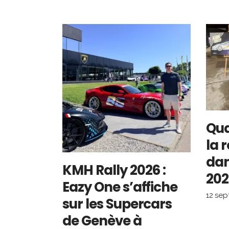
Qua
la 
dan
KMH Rally 2026 :
202
Eazy One s’affiche
12 se
sur les Supercars
de Genève à