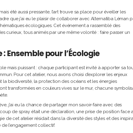
s été aussi pressante, l’art trouve sa place pour éveiller les
cadre que j’ai eu le plaisir de collaborer avec Alternatiba Léman 
 les thématiques écologiques. Cet événement a rassemblé des
 des curieux, tous animés par une même volonté : faire passer un
 : Ensemble pour l’Écologie
le mais puissant : chaque participant est invité à apporter sa t
mun. Pour cet atelier, nous avons choisi d’explorer les enjeux
la biodiversité, la protection des océans et les énergies
 sont transformées en couleurs vives sur le mur, chacune symbolis
ète.
ve, j’ai eu la chance de partager mon savoir-faire avec des
coup de spray était une déclaration, une prise de position face 
de cet atelier résidait dans la diversité des styles et des inspira
 de l’engagement collectif.