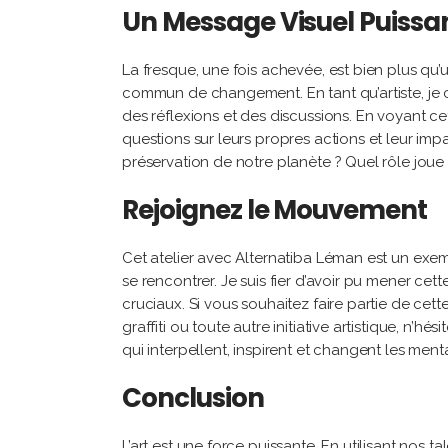
Un Message Visuel Puissa
La fresque, une fois achevée, est bien plus qu’
commun de changement. En tant qu’artiste, je 
des réflexions et des discussions. En voyant c
questions sur leurs propres actions et leur im
préservation de notre planète ? Quel rôle joue l
Rejoignez le Mouvement
Cet atelier avec Alternatiba Léman est un exem
se rencontrer. Je suis fier d’avoir pu mener cett
cruciaux. Si vous souhaitez faire partie de cett
graffiti ou toute autre initiative artistique, 
qui interpellent, inspirent et changent les menta
Conclusion
L’art est une force puissante. En utilisant nos 