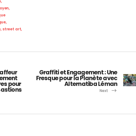
e
,
oyen
,
que
que
,
e
,
street art
,
raffeur
Graffiti et Engagement : Une
nement
Fresque pour la Planète avec
ves pour
Alternatiba Léman
Bastions
Next