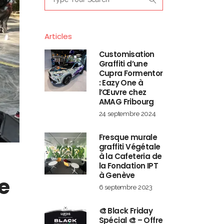
for:
Articles
Customisation
Graffiti d’une
Cupra Formentor
: Eazy One à
l’Œuvre chez
AMAG Fribourg
24 septembre 2024
Fresque murale
graffiti Végétale
à la Cafeteria de
la Fondation IPT
à Genève
ue
6 septembre 2023
🎨 Black Friday
Spécial 🎨 – Offre