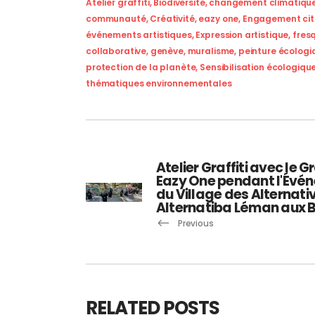
Atelier graffiti
,
Biodiversité
,
changement climatiqu
communauté
,
Créativité
,
eazy one
,
Engagement cit
événements artistiques
,
Expression artistique
,
fres
collaborative
,
genève
,
muralisme
,
peinture écologi
protection de la planète
,
Sensibilisation écologiqu
thématiques environnementales
Atelier Graffiti avec le G
Eazy One pendant l'Évé
du Village des Alternati
Alternatiba Léman aux 
Previous
RELATED POSTS