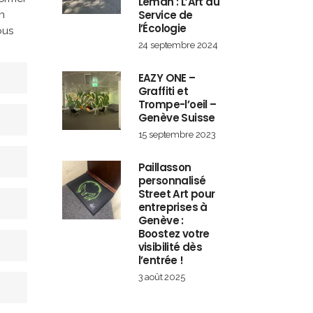
Léman : L’Art au
Service de
n
l’Écologie
ous
24 septembre 2024
EAZY ONE –
Graffiti et
Trompe-l’oeil –
Genève Suisse
15 septembre 2023
Paillasson
personnalisé
Street Art pour
entreprises à
Genève :
Boostez votre
visibilité dès
l’entrée !
3 août 2025