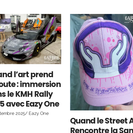
nd l’art prend
route : immersion
s le KMH Rally
5 avec Eazy One
ptembre 2025
Eazy One
Quand le Street A
Rencontre la San