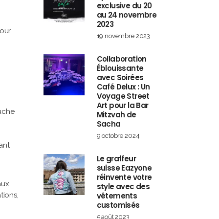
exclusive du 20
au 24 novembre
2023
pour
19 novembre 2023
Collaboration
Éblouissante
avec Soirées
Café Delux : Un
Voyage Street
Art pour la Bar
ouche
Mitzvah de
Sacha
9 octobre 2024
ant
Le graffeur
suisse Eazyone
réinvente votre
aux
style avec des
vêtements
tions,
customisés
5 août 2023