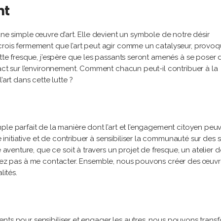
nt
une simple œuvre d’art. Elle devient un symbole de notre désir
crois fermement que l’art peut agir comme un catalyseur, provo
ette fresque, j’espère que les passants seront amenés à se poser 
pact sur l’environnement. Comment chacun peut-il contribuer à la
’art dans cette lutte ?
ple parfait de la manière dont l’art et l’engagement citoyen peu
e initiative et de contribuer à sensibiliser la communauté sur des s
e aventure, que ce soit à travers un projet de fresque, un atelier d
n’hésitez pas à me contacter. Ensemble, nous pouvons créer des œuv
lités.
talents pour sensibiliser et engager les autres, nous pouvons trans