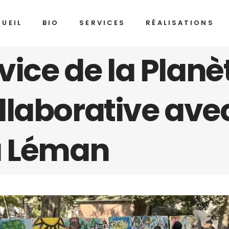
UEIL
BIO
SERVICES
RÉALISATIONS
vice de la Planè
llaborative ave
a Léman