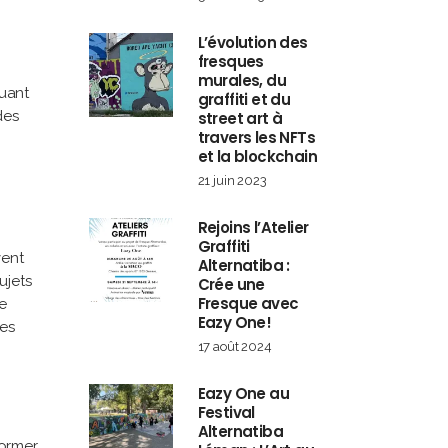
L’évolution des
fresques
murales, du
quant
graffiti et du
des
street art à
travers les NFTs
et la blockchain
21 juin 2023
Rejoins l’Atelier
Graffiti
vent
Alternatiba :
ujets
Crée une
Fresque avec
e
Eazy One!
res
17 août 2024
Eazy One au
Festival
Alternatiba
former