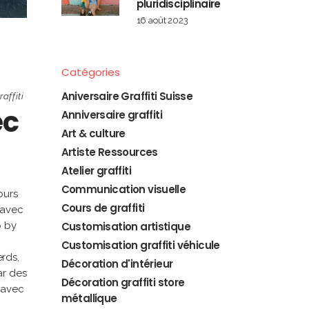
pluridisciplinaire
16 août 2023
Catégories
Aniversaire Graffiti Suisse
raffiti
ec
Anniversaire graffiti
Art & culture
Artiste Ressources
Atelier graffiti
Communication visuelle
ours
Cours de graffiti
t avec
p by
Customisation artistique
Customisation graffiti véhicule
erds,
Décoration d'intérieur
ar des
Décoration graffiti store
 avec
métallique
o