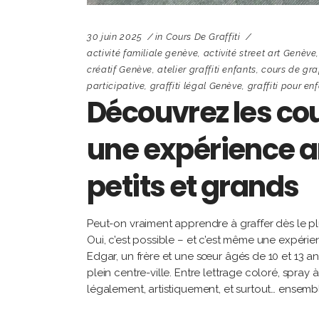
30 juin 2025
in
Cours De Graffiti
activité familiale genève
,
activité street art Genève
créatif Genève
,
atelier graffiti enfants
,
cours de gra
participative
,
graffiti légal Genève
,
graffiti pour en
Découvrez les cou
une expérience ar
petits et grands
Peut-on vraiment apprendre à graffer dès le pl
Oui, c’est possible – et c’est même une expérienc
Edgar, un frère et une sœur âgés de 10 et 13 ans
plein centre-ville. Entre lettrage coloré, spray à
légalement, artistiquement, et surtout… ensemb