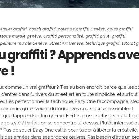
Atelier graffiti
,
coach graffiti
,
cours de graffiti Genève
,
cours graffiti
resque murale genève
,
Graffiti personnalisé
,
graffiti privé
,
graffiti
,
peinture murale Genève
,
Street Art Genève
,
technique graffiti
,
tutorat g
au graffiti ? Apprends av
e !
ur, comme un vrai graffeur ? T’es au bon endroit, parce que les c
d’entrer dans l’univers du street art en toute simplicité, et surtou
 veuilles perfectionner ta technique, Eazy One t’accompagne, ste
rtir des murs qui envoient du lourd. Des cours qui te ressemblent
st que t’apprends à ton rythme. Fini les grosses classes où tu te p
ttrage stylé ? Parfait, on se concentre là-dessus. Plutôt intéressé p
s de souci, Eazy One est là pour t’aider à libérer ta créativité,
puis des années dans ses propres œuvres. Pas besoin d’être un pr