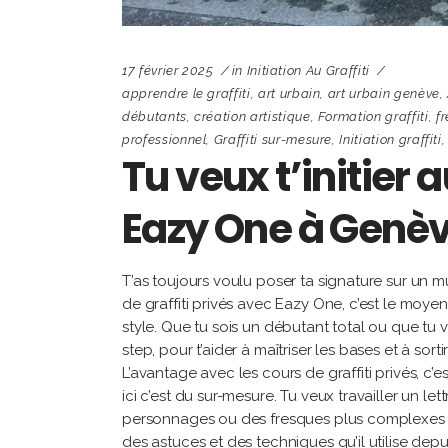
17 février 2025
in
Initiation Au Graffiti
apprendre le graffiti
,
art urbain
,
art urbain genève
,
débutants
,
création artistique
,
Formation graffiti
,
f
professionnel
,
Graffiti sur-mesure
,
Initiation graffiti
Tu veux t’initier 
Eazy One à Genèv
T’as toujours voulu poser ta signature sur un m
de graffiti privés avec Eazy One, c’est le moyen 
style. Que tu sois un débutant total ou que tu
step, pour t’aider à maîtriser les bases et à so
L’avantage avec les cours de graffiti privés, c’e
ici c’est du sur-mesure. Tu veux travailler un le
personnages ou des fresques plus complexes ? Pa
des astuces et des techniques qu’il utilise de