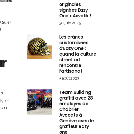
originales
signées Eazy
One x Axvetik !
Atelier
30 juin 2025
e
Les crânes
customisées
d’Eazy One :
quand la culture
ur
street art
rencontre
l’artisanat
5 août 2023
Team Building
 ?
graffiti avec 28
ly et
employés de
n en
Chabrier
:
Avocats à
Genève avec le
graffeur eazy
one