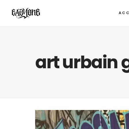
ACC
art urbain