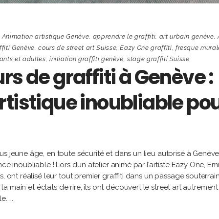
,
Animation artistique Genève
,
apprendre le graffiti
,
art urbain genève
,
ffiti Genève
,
cours de street art Suisse
,
Eazy One graffiti
,
fresque mural
fants et adultes
,
initiation graffiti genève
,
stage graffiti Suisse
rs de graffiti à Genève :
tistique inoubliable po
us jeune âge, en toute sécurité et dans un lieu autorisé à Genève
e inoubliable ! Lors d’un atelier animé par l’artiste Eazy One, Emi
, ont réalisé leur tout premier graffiti dans un passage souterrai
 la main et éclats de rire, ils ont découvert le street art autrement 
le.