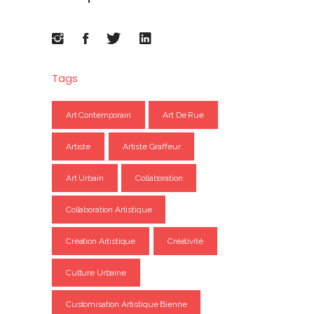
Tags
Art Contemporain
Art De Rue
Artiste
Artiste Graffeur
Art Urbain
Collaboration
Collaboration Artistique
Création Artistique
Créativité
Culture Urbaine
Customisation Artistique Bienne