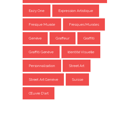
Eazy One
Expression Artistique
Fresque Murale
Fresques Murales
Genève
Graffeur
Graffiti
Graffiti Genève
Identité Visuelle
Personnalisation
Street Art
Street Art Genève
Suisse
Œuvre D'art