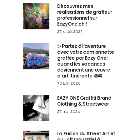
Découvrez mes
réalisations de graffeur
professionnel sur
EazyOne.ch !
27 juillet 2023
✨ Partez à l’aventure
avec votre camionnette
graffée par Eazy One :
quand les vacances
deviennent une œuvre
d’art itinérante 🎨🚐
30 juin 2025
EAZY ONE Graffiti Brand
Clothing & Streetwear
27 mai 2024
La Fusion du Street Art et
du Loft Industriel à