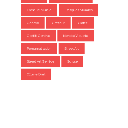
Fresque Murale
Fresques Murales
Genève
Graffeur
Graffiti
Graffiti Genève
Identité Visuelle
Personnalisation
Street Art
Street Art Genève
Suisse
Œuvre D'art