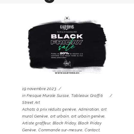
19 novembre 2023
in
Fresque Murale Suisse
,
Tableaux Graffiti
Street Art
Achats à prix réduits genève
,
Admiration
,
art
mural Genève
,
art urbain
,
art urbain genève
,
Artiste graffeur
,
Black Friday
,
Black Friday
Genève
,
Commande sur-mesure
,
Contact
,