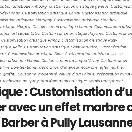
ation artistique Fribourg
,
customisation artistique genève
,
Customisat
ux-de-Fonds
,
Customisation artistique Lancy
,
Customisation artistique
misation artistique Martigny
,
Customisation artistique Monthey
,
rtistique Morges
,
Customisation artistique Murten
,
Customisation artis
ation artistique Orbe
,
Customisation artistique Payerne
,
Customisatio
,
Customisation artistique Pringy
,
Customisation artistique Pully
,
stique Rolle
,
Customisation artistique Saint-Maurice
,
Customisation
erre
,
Customisation artistique Sion
,
Customisation artistique suisse
,
ion artistique Vernier
,
Customisation artistique Vevey
,
Customisation
ue Yverdon-les-Bains
,
décoration d'intérieur
,
eazy one
,
effet marbre
,
r
,
graffiti
,
Lausanne
,
modernité
,
œuvre d'art unique
,
préparation minut
o
,
technique de spray
,
transformation artistique
,
vernis transparent
tique : Customisation d’
r avec un effet marbre 
 Barber à Pully Lausann