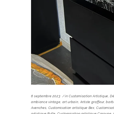
6 septembre 2023
in
Customisation Artistique
,
Dé
ambiance vintage
,
art urbain
,
Artiste graffeur
,
barb
Avenches
,
Customisation artistique Bex
,
Customisat
artistique Bulle
,
Customisation artistique Carouge
,