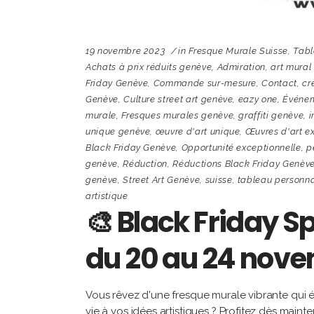
19 novembre 2023
in
Fresque Murale Suisse
,
Tabl
Achats à prix réduits genève
,
Admiration
,
art mural
Friday Genève
,
Commande sur-mesure
,
Contact
,
cr
Genève
,
Culture street art genève
,
eazy one
,
Événem
murale
,
Fresques murales genève
,
graffiti genève
,
i
unique genève
,
œuvre d'art unique
,
Œuvres d'art e
Black Friday Genève
,
Opportunité exceptionnelle
,
p
genève
,
Réduction
,
Réductions Black Friday Genèv
genève
,
Street Art Genève
,
suisse
,
tableau personna
artistique
🎨 Black Friday Sp
du 20 au 24 nov
Vous rêvez d'une fresque murale vibrante qui
vie à vos idées artistiques ? Profitez dès mai