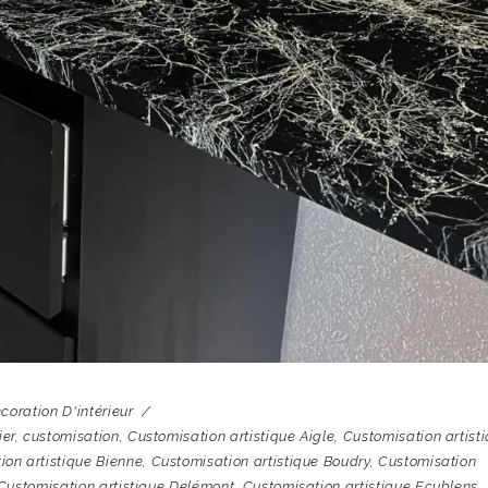
coration D'intérieur
ier
,
customisation
,
Customisation artistique Aigle
,
Customisation artist
ion artistique Bienne
,
Customisation artistique Boudry
,
Customisation
Customisation artistique Delémont
,
Customisation artistique Ecublens
,