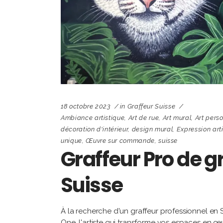
18 octobre 2023
in
Graffeur Suisse
Ambiance artistique
,
Art de rue
,
Art mural
,
Art pers
décoration d'intérieur
,
design mural
,
Expression art
unique
,
Œuvre sur commande
,
suisse
Graffeur Pro de g
Suisse
À la recherche d'un graffeur professionnel en
One, l'artiste qui transforme vos espaces en œuv