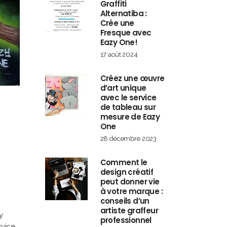
Graffiti
Alternatiba :
Crée une
Fresque avec
Eazy One!
17 août 2024
Créez une œuvre
d’art unique
avec le service
de tableau sur
mesure de Eazy
One
28 décembre 2023
Comment le
design créatif
peut donner vie
à votre marque :
conseils d’un
artiste graffeur
y
professionnel
rvice