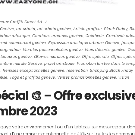
eaux Graffiti Street Art
 Genève
,
art urbain
,
art urbain genève
,
Artiste graffeur
,
Black Friday
,
Bl
éation artistique
,
Créations urbaines genève
,
Créativité
,
Créativité arti
ent commercial genève
,
Expression artistique urbaine Genève
,
fresqu
magination
,
Murales personnalisées genève
,
Murs décorés genève
,
Occ
xtérieures genève
,
Œuvres murales genève
,
Offre spéciale
,
Offres spéci
einture murale Genève
,
projet artistique
,
Promotion limitée dans le tem
e
,
Remises exceptionnelles genève
,
réservation
,
Shopping Black Friday
lisé
,
Tags et graffitis genève
,
Ventes promotionnelles genève
,
vision
écial 🎨 – Offre exclusiv
embre 2023
 égaye votre environnement ou d'un tableau sur mesure pour do
ntenant d'une remise exceptionnelle de 20% sur toutes les comma