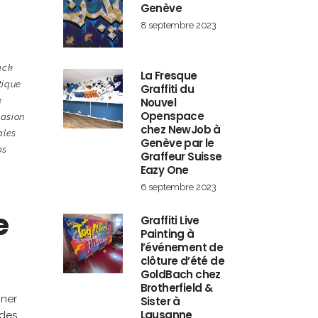
Genève
8 septembre 2023
ack
La Fresque
stique
Graffiti du
e
Nouvel
Openspace
asion
chez NewJob à
ales
Genève par le
ps
Graffeur Suisse
Eazy One
6 septembre 2023
e
Graffiti Live
Painting à
l’événement de
clôture d’été de
GoldBach chez
Brotherfield &
nner
Sister à
Lausanne
ndes