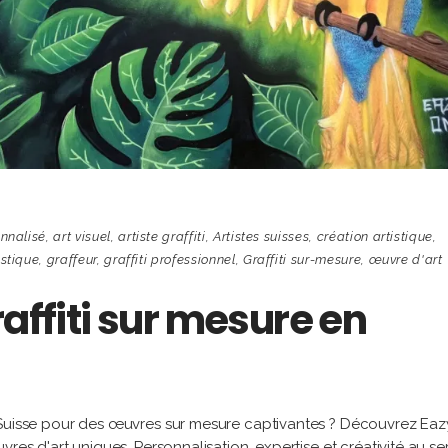
onnalisé
,
art visuel
,
artiste graffiti
,
Artistes suisses
,
création artistique
,
istique
,
graffeur
,
graffiti professionnel
,
Graffiti sur-mesure
,
œuvre d'art
raffiti sur mesure en
 Suisse pour des œuvres sur mesure captivantes ? Découvrez Eaz
res d'art uniques. Personnalisation, expertise et créativité au se