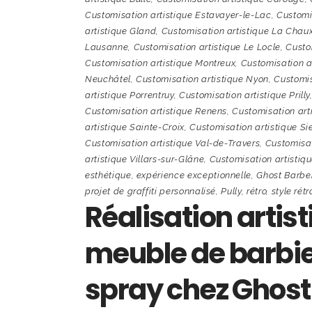
Customisation artistique Estavayer-le-Lac
,
Customis
artistique Gland
,
Customisation artistique La Cha
Lausanne
,
Customisation artistique Le Locle
,
Custo
Customisation artistique Montreux
,
Customisation a
Neuchâtel
,
Customisation artistique Nyon
,
Customis
artistique Porrentruy
,
Customisation artistique Prilly
Customisation artistique Renens
,
Customisation arti
artistique Sainte-Croix
,
Customisation artistique Si
Customisation artistique Val-de-Travers
,
Customisat
artistique Villars-sur-Glâne
,
Customisation artistiq
esthétique
,
expérience exceptionnelle
,
Ghost Barbe
projet de graffiti personnalisé
,
Pully
,
rétro
,
style rétr
Réalisation artis
meuble de barbie
spray chez Ghost