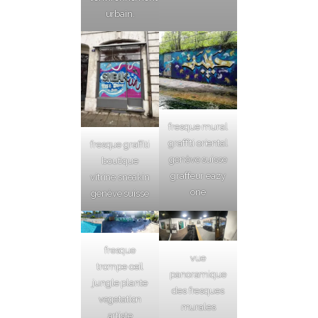
urbain.
fresque mural
graffiti oriental
fresque graffiti
genève suisse
boutique
graffeur eazy
vitrine sneakin
one
genève suisse
fresque
vue
trompe oeil
panoramique
jungle plante
des fresques
vegetation
murales
artiste