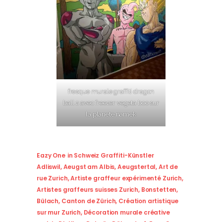
fresque murale graffiti dragon
ball z avec freezer vegeta boo sur
la planete namek
Eazy One
in
Schweiz Graffiti-Künstler
Adliswil
,
Aeugst am Albis
,
Aeugstertal
,
Art de
rue Zurich
,
Artiste graffeur expérimenté Zurich
,
Artistes graffeurs suisses Zurich
,
Bonstetten
,
Bülach
,
Canton de Zürich
,
Création artistique
sur mur Zurich
,
Décoration murale créative