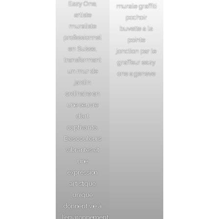
Eazy One,
murale graffiti
artiste
pochoir
muraliste
buvette a la
professionnel
pointe
en Suisse,
jonction par le
transformant
graffeur eazy
un mur de
one a geneve
jardin
ordinaire en
une œuvre
d’art
captivante.
Des couleurs
vibrantes et
une
expression
artistique
unique
donnent vie à
l’environnement