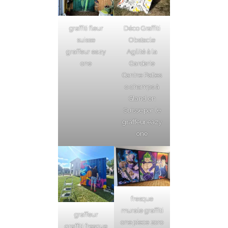
graffiti fleur
Déco Graffiti
suisse
Obstacle
graffeur eazy
Agilité à la
one
Garderie
Canine Pattes
o champs à
Gland en
Suisse par le
graffeur eazy
one
fresque
murale graffiti
graffeur
one piece zoro
graffiti fresque