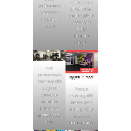
réalisés chez
graffeur eazy
ghost barber
one geneve
par le graffeur
lausanne
eazy one à
suisse
pully
lausanne
suisse
vue
panoramique
fresque graffiti
au ghost
fresque
barber de
murale graffiti
lausanne
fitness sport
pully par le
par le graffeur
graffeur eazy
eazy one
one
genève suisse