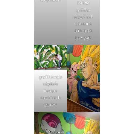
eazyone.ch
l’artiste
graffeur
eazyone.ch
dans une
ambiance
new york
graffiti jungle
végétale
fresque
eazyone.ch
genève