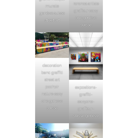
roronoa artiste
murale
graffeur eazy
genève suisse
one genève
street art
suisse
decoration
banc graffiti
street art
pochoir
expositions-
nature eazy
graffiti-
one geneve
eazyone-
suisse
graffeur-
suisse-geneve