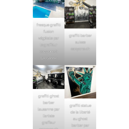
fresque graffiti
fusion
graffiti barber
végétale par
suisse
le graffeur
eazyone.ch
eazy one à
Lausanne
graffiti ghost
barber
graffiti statue
lausanne par
de la liberté
l’artiste
au ghost
graffeur
barber par