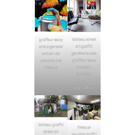
tableau street
graffeur eazy
art graffiti
one a geneve
genève suisse
entrain de
graffeur eazy
peindre une
one bart
fresque
simpson
popart
popculture
tableau graffiti
fresque
street art
murale graffiti