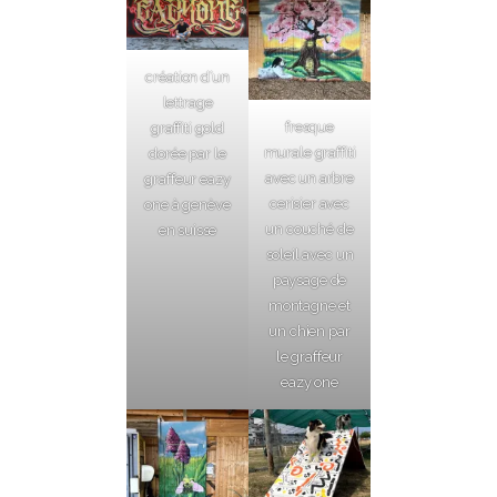
création d’un
lettrage
fresque
graffiti gold
murale graffiti
dorée par le
avec un arbre
graffeur eazy
cerisier avec
one à genève
un couché de
en suisse
soleil avec un
paysage de
montagne et
un chien par
le graffeur
eazy one