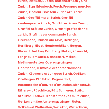
zurich
,
Dietikon
,
Dubaïn
,
Dübendorf
,
Eazy One
Zurich
,
Egg
,
Erlenbach
,
Forch
,
Fresques murales
Zurich
,
Gossau
,
Graffeur Zurich Art urbain
Zurich Graffiti mural Zurich
,
Graffiti
contemporain Zurich
,
Graffiti extérieur Zurich
,
Graffiti intérieur Zurich
,
Graffiti professionnel
zurich
,
Graffitis sur commande Zurich
,
Greifensee
,
Hausen am Albis
,
Hedingen
,
Herrliberg
,
Hirzel
,
Hombrechtikon
,
Horgen
,
Illnau-Effretikon
,
Kilchberg
,
Kloten
,
Küsnacht
,
Langnau am Albis
,
Männedorf
,
Meilen
,
Mettmenstetten
,
Oberengstringen
,
Oberrieden
,
Œuvres d'art personnalisées
Zurich
,
Œuvres d'art uniques Zurich
,
Opfikon
,
Otelfingen
,
Pfäffikon
,
Regensdorf
,
Restauration d'œuvres d'art Zurich
,
Richterswil
,
Rifferswil
,
Rüschlikon
,
Rüti
,
Schlieren
,
Stäfa
,
Stallikon
,
Thalwil
,
Transformez vos murs Zurich
,
Uetikon am See
,
Unterengstringen
,
Uster
,
Volketswil
,
Wallisellen
,
Wetzikon
,
Winterthour
,