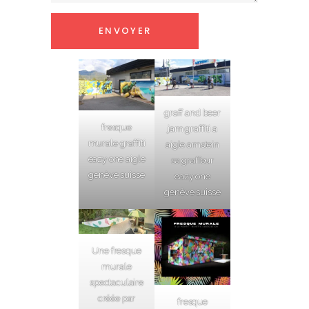
graff and beer
fresque
jam graffiti a
murale graffiti
aigle amstein
eazy one aigle
sa graffeur
genève suisse
eazy one
genève suisse
Une fresque
murale
spectaculaire
créée par
fresque