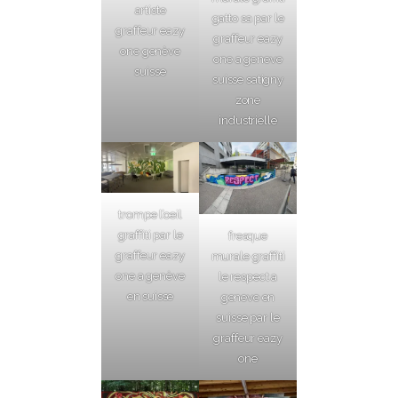
artiste
gatto sa par le
graffeur eazy
graffeur eazy
one genève
one a geneve
suisse
suisse satigny
zone
industrielle
trompe l’oeil
graffiti par le
fresque
graffeur eazy
murale graffiti
one a genève
le respect a
en suisse
geneve en
suisse par le
graffeur eazy
one