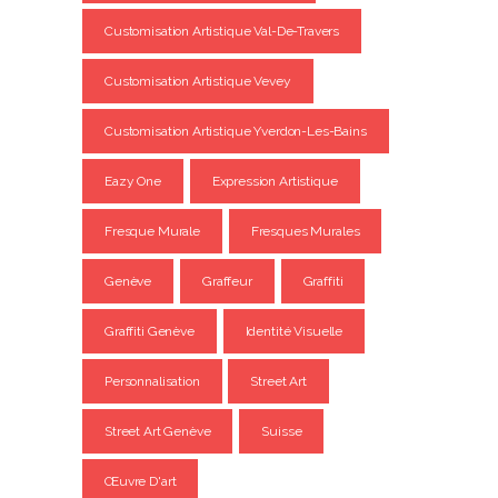
Customisation Artistique Val-De-Travers
Customisation Artistique Vevey
Customisation Artistique Yverdon-Les-Bains
Eazy One
Expression Artistique
Fresque Murale
Fresques Murales
Genève
Graffeur
Graffiti
Graffiti Genève
Identité Visuelle
Personnalisation
Street Art
Street Art Genève
Suisse
Œuvre D'art