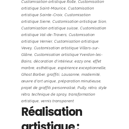
Customisation artistique Rolle
,
Customisation
artistique Saint-Maurice
,
Customisation
artistique Sainte-Croix
,
Customisation
artistique Sierre
,
Customisation artistique Sion
,
Customisation artistique suisse
,
Customisation
artistique Val-de-Travers
,
Customisation
artistique Vernier
,
Customisation artistique
Vevey
,
Customisation artistique Villars-sur-
Glâne
,
Customisation artistique Yverdon-les-
Bains
,
décoration d'intérieur
,
eazy one
,
effet
marbre
,
esthétique
,
expérience exceptionnelle
,
Ghost Barber
,
graffiti
,
Lausanne
,
modernité
,
œuvre d'art unique
,
préparation minutieuse
,
projet de graffiti personnalisé
,
Pully
,
rétro
,
style
rétro
,
technique de spray
,
transformation
artistique
,
vernis transparent
Réalisation
artistique :