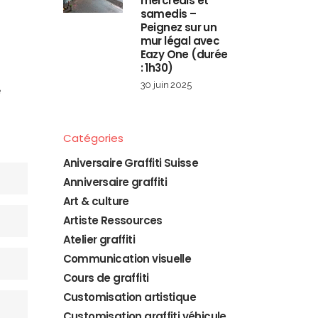
mercredis et
samedis –
Peignez sur un
mur légal avec
Eazy One (durée
: 1h30)
30 juin 2025
e
Catégories
Aniversaire Graffiti Suisse
Anniversaire graffiti
Art & culture
Artiste Ressources
Atelier graffiti
Communication visuelle
Cours de graffiti
Customisation artistique
Customisation graffiti véhicule