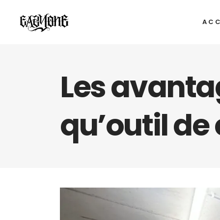
ACC
Les avantag
qu’outil d