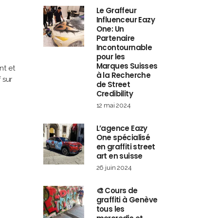
Le Graffeur
Influenceur Eazy
One: Un
Partenaire
Incontournable
pour les
Marques Suisses
nt et
à la Recherche
 sur
de Street
Credibility
12 mai 2024
L’agence Eazy
One spécialisé
en graffiti street
art en suisse
26 juin 2024
🎨 Cours de
graffiti à Genève
tous les