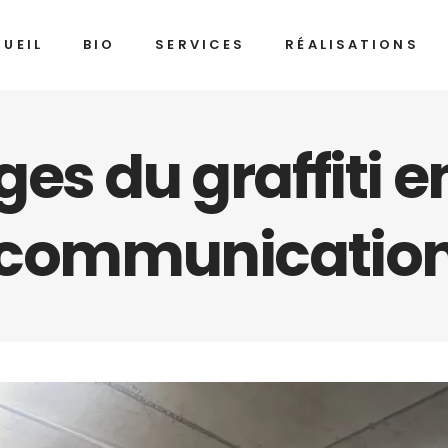
UEIL
BIO
SERVICES
RÉALISATIONS
es du graffiti e
e communication