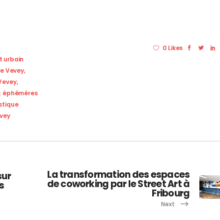
0 Likes
t urbain
le Vevey
,
 Vevey
,
t éphémères
stique
evey
La transformation des espaces
sur
de coworking par le Street Art à
s
Fribourg
Next