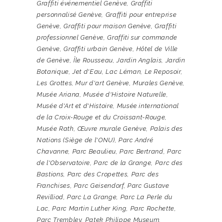
Graffiti événementiel Genève
,
Graffiti
personnalisé Genève
,
Graffiti pour entreprise
Genève
,
Graffiti pour maison Genève
,
Graffiti
professionnel Genève
,
Graffiti sur commande
Genève
,
Graffiti urbain Genève
,
Hôtel de Ville
de Genève
,
Île Rousseau
,
Jardin Anglais
,
Jardin
Botanique
,
Jet d'Eau
,
Lac Léman
,
Le Reposoir
,
Les Grottes
,
Mur d'art Genève
,
Murales Genève
,
Musée Ariana
,
Musée d'Histoire Naturelle
,
Musée d'Art et d'Histoire
,
Musée international
de la Croix-Rouge et du Croissant-Rouge
,
Musée Rath
,
Œuvre murale Genève
,
Palais des
Nations (Siège de l'ONU)
,
Parc André
Chavanne
,
Parc Beaulieu
,
Parc Bertrand
,
Parc
de l'Observatoire
,
Parc de la Grange
,
Parc des
Bastions
,
Parc des Cropettes
,
Parc des
Franchises
,
Parc Geisendorf
,
Parc Gustave
Revilliod
,
Parc La Grange
,
Parc La Perle du
Lac
,
Parc Martin Luther King
,
Parc Rochette
,
Parc Trembley
,
Patek Philippe Museum
,