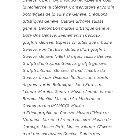
Genève
,
CERN (Organisation européenne pour
la recherche nucléaire)
,
Conservatoire et Jardin
botaniques de la Ville de Genève
,
Créations
artistiques Genève
,
Culture urbaine suisse
genève
,
Décoration murale artistique Genève
,
Eazy One Genève
,
Événements spéciaux
graffitis Genève
,
Expression artistique urbaine
Genève
,
Fort l'Écluse
,
Galerie d'art graffitis
Genève
,
Genève (ville)
,
Graffeur suisse Genève
,
Graffiti d'entreprise Genève
,
graffiti genève
,
Graffiti intérieur Genève
,
Grand Théâtre de
Genève
,
Île aux Oiseaux
,
Île Rousseau
,
Jardin
Anglais
,
Jardin Botanique
,
Jet d'Eau
,
Lac
Léman
,
Murales Genève
,
Musée Ariana
,
Musée
Barbier-Mueller
,
Musée d'Art Moderne et
Contemporain (MAMCO)
,
Musée
d'Ethnographie de Genève
,
Musée d'Histoire
Naturelle
,
Musée d'Art et d'Histoire
,
Musée de
Carouge
,
Musée Rath
,
Musée Voltaire
,
Œuvres
d'art personnalisées Genève
,
Palais des