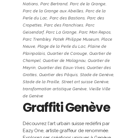
Nations
,
Parc Bertrand
,
Parc de la Grange
,
Parc de la Grange aux Abeilles
,
Parc de la
Perle du Lac
,
Parc des Bastions
,
Parc des
Cropettes
,
Parc des Franchises
,
Parc
Geisendorf
,
Parc La Grange
,
Parc Mon Repos
,
Parc Trembley
,
Patek Philippe Museum
,
Place
Neuve
,
Plage de la Perle du Lac
,
Plaine de
Plainpalais
,
Quartier de Carouge
,
Quartier de
Champel
,
Quartier de Malagnou
,
Quartier de
Meyrin
,
Quartier des Eaux-Vives
,
Quartier des
Grottes
,
Quartier des Pâquis
,
Stade de Genève
,
Stade de la Praille
,
Street art suisse Genève
,
transformation artistique Genève
,
Vieille Ville
de Genève
Graffiti Genève
Découvrez l'art urbain suisse redéfini par
Eazy One, artiste graffeur de renommée.
Explorez ses créations uniques à Genève