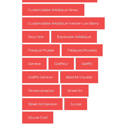
Customisation Artistique Vevey
Customisation Artistique Yverdon-Les-Bains
Eazy One
Expression Artistique
Fresque Murale
Fresques Murales
Genève
Graffeur
Graffiti
Graffiti Genève
Identité Visuelle
Personnalisation
Street Art
Street Art Genève
Suisse
Œuvre D'art