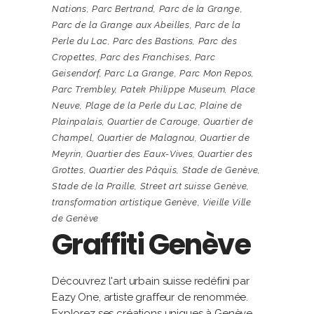
Nations
,
Parc Bertrand
,
Parc de la Grange
,
Parc de la Grange aux Abeilles
,
Parc de la
Perle du Lac
,
Parc des Bastions
,
Parc des
Cropettes
,
Parc des Franchises
,
Parc
Geisendorf
,
Parc La Grange
,
Parc Mon Repos
,
Parc Trembley
,
Patek Philippe Museum
,
Place
Neuve
,
Plage de la Perle du Lac
,
Plaine de
Plainpalais
,
Quartier de Carouge
,
Quartier de
Champel
,
Quartier de Malagnou
,
Quartier de
Meyrin
,
Quartier des Eaux-Vives
,
Quartier des
Grottes
,
Quartier des Pâquis
,
Stade de Genève
,
Stade de la Praille
,
Street art suisse Genève
,
transformation artistique Genève
,
Vieille Ville
de Genève
Graffiti Genève
Découvrez l'art urbain suisse redéfini par
Eazy One, artiste graffeur de renommée.
Explorez ses créations uniques à Genève