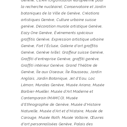
Genève
,
CERN (Organisation européenne pour
la recherche nucléaire)
,
Conservatoire et Jardin
botaniques de la Ville de Genève
,
Créations
artistiques Genève
,
Culture urbaine suisse
genève
,
Décoration murale artistique Genève
,
Eazy One Genève
,
Événements spéciaux
graffitis Genève
,
Expression artistique urbaine
Genève
,
Fort l'Écluse
,
Galerie d'art graffitis
Genève
,
Genève (ville)
,
Graffeur suisse Genève
,
Graffiti d'entreprise Genève
,
graffiti genève
,
Graffiti intérieur Genève
,
Grand Théâtre de
Genève
,
Île aux Oiseaux
,
Île Rousseau
,
Jardin
Anglais
,
Jardin Botanique
,
Jet d'Eau
,
Lac
Léman
,
Murales Genève
,
Musée Ariana
,
Musée
Barbier-Mueller
,
Musée d'Art Moderne et
Contemporain (MAMCO)
,
Musée
d'Ethnographie de Genève
,
Musée d'Histoire
Naturelle
,
Musée d'Art et d'Histoire
,
Musée de
Carouge
,
Musée Rath
,
Musée Voltaire
,
Œuvres
d'art personnalisées Genève
,
Palais des