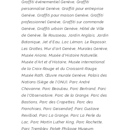
Graffiti événementiel Genève
,
Graffiti
personnalisé Genève
,
Graffiti pour entreprise
Genève
,
Graffiti pour maison Genève
,
Graffiti
professionnel Genève
,
Graffiti sur commande
Genève
,
Graffiti urbain Genève
,
Hôtel de Ville
de Genève
,
Île Rousseau
,
Jardin Anglais
,
Jardin
Botanique
,
Jet d'Eau
,
Lac Léman
,
Le Reposoir
,
Les Grottes
,
Mur d'art Genève
,
Murales Genève
,
Musée Ariana
,
Musée d'Histoire Naturelle
,
Musée d'Art et d'Histoire
,
Musée international
de la Croix-Rouge et du Croissant-Rouge
,
Musée Rath
,
Œuvre murale Genève
,
Palais des
Nations (Siège de l'ONU)
,
Parc André
Chavanne
,
Parc Beaulieu
,
Parc Bertrand
,
Parc
de l'Observatoire
,
Parc de la Grange
,
Parc des
Bastions
,
Parc des Cropettes
,
Parc des
Franchises
,
Parc Geisendorf
,
Parc Gustave
Revilliod
,
Parc La Grange
,
Parc La Perle du
Lac
,
Parc Martin Luther King
,
Parc Rochette
,
Parc Trembley
,
Patek Philippe Museum
,