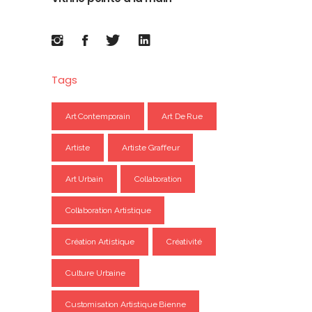
Tags
Art Contemporain
Art De Rue
Artiste
Artiste Graffeur
Art Urbain
Collaboration
Collaboration Artistique
Création Artistique
Créativité
Culture Urbaine
Customisation Artistique Bienne