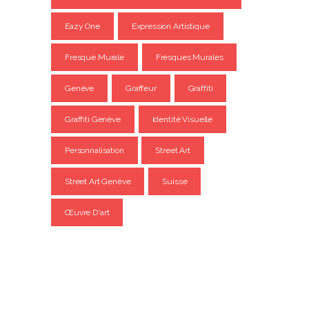
Eazy One
Expression Artistique
Fresque Murale
Fresques Murales
Genève
Graffeur
Graffiti
Graffiti Genève
Identité Visuelle
Personnalisation
Street Art
Street Art Genève
Suisse
Œuvre D'art