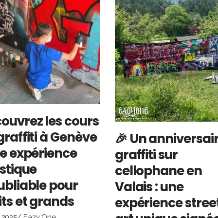
ouvrez les cours
graffiti à Genève
🎉 Un anniversai
ne expérience
graffiti sur
istique
cellophane en
ubliable pour
Valais : une
its et grands
expérience stree
n 2025
Eazy One