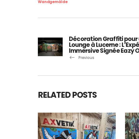
Wandgemälde
Décoration Graffiti pour
Lounge à Lucerne : L’Exp
Immersive Signée Eazy 
Previous
RELATED POSTS