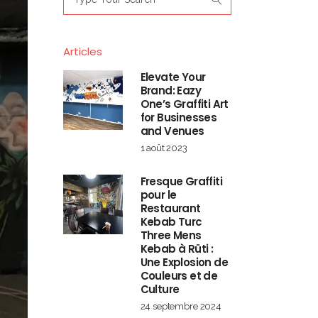
for:
Articles
Elevate Your
Brand: Eazy
One’s Graffiti Art
for Businesses
and Venues
1 août 2023
Fresque Graffiti
pour le
Restaurant
Kebab Turc
Three Mens
Kebab à Rüti :
Une Explosion de
Couleurs et de
Culture
24 septembre 2024