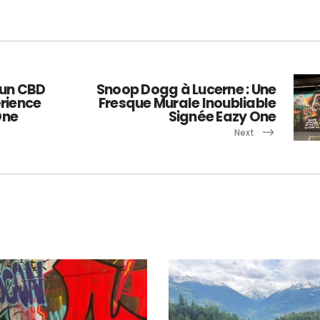
 un CBD
Snoop Dogg à Lucerne : Une
érience
Fresque Murale Inoubliable
One
Signée Eazy One
Next