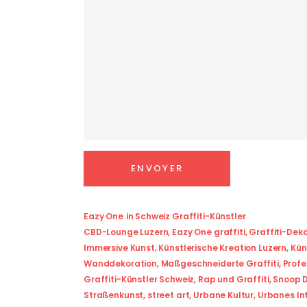
Eazy One
in
Schweiz Graffiti-Künstler
CBD-Lounge Luzern
,
Eazy One graffiti
,
Graffiti-Dek
Immersive Kunst
,
Künstlerische Kreation Luzern
,
Kün
Wanddekoration
,
Maßgeschneiderte Graffiti
,
Profe
Graffiti-Künstler Schweiz
,
Rap und Graffiti
,
Snoop D
Straßenkunst
,
street art
,
Urbane Kultur
,
Urbanes Int