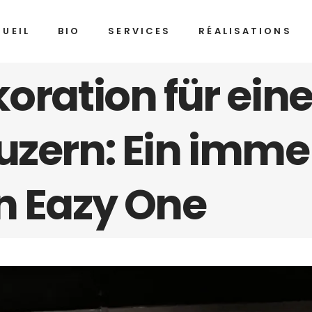
UEIL
BIO
SERVICES
RÉALISATIONS
koration für ein
uzern: Ein imme
n Eazy One