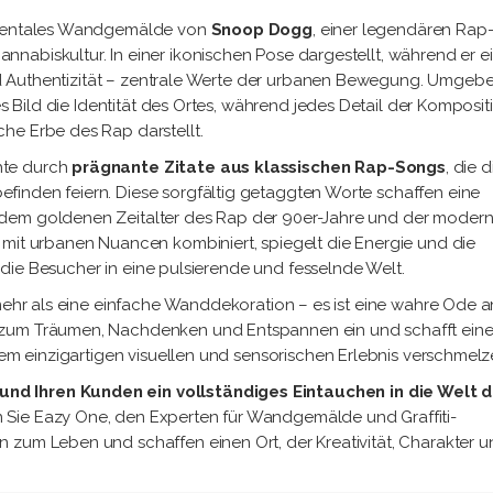
numentales Wandgemälde von
Snoop Dogg
, einer legendären Rap
nabiskultur. In einer ikonischen Pose dargestellt, während er e
 und Authentizität – zentrale Werte der urbanen Bewegung. Umgeb
es Bild die Identität des Ortes, während jedes Detail der Komposit
he Erbe des Rap darstellt.
hte durch
prägnante Zitate aus klassischen Rap-Songs
, die d
finden feiern. Diese sorgfältig getaggten Worte schaffen eine
 dem goldenen Zeitalter des Rap der 90er-Jahre und der moder
 mit urbanen Nuancen kombiniert, spiegelt die Energie und die
rt die Besucher in eine pulsierende und fesselnde Welt.
 mehr als eine einfache Wanddekoration – es ist eine wahre Ode a
t zum Träumen, Nachdenken und Entspannen ein und schafft ein
inem einzigartigen visuellen und sensorischen Erlebnis verschmelz
nd Ihren Kunden ein vollständiges Eintauchen in die Welt d
 Sie Eazy One, den Experten für Wandgemälde und Graffiti-
 zum Leben und schaffen einen Ort, der Kreativität, Charakter 