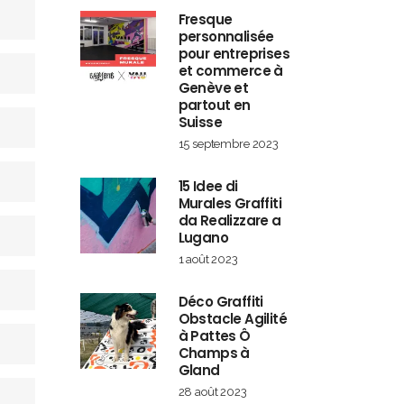
Fresque
personnalisée
pour entreprises
et commerce à
Genève et
partout en
Suisse
15 septembre 2023
15 Idee di
Murales Graffiti
da Realizzare a
Lugano
1 août 2023
Déco Graffiti
Obstacle Agilité
à Pattes Ô
Champs à
Gland
28 août 2023