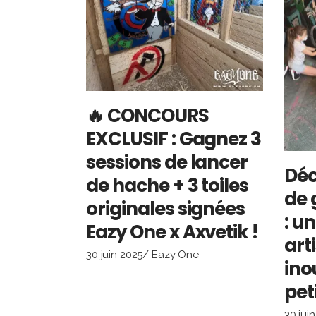
🔥 CONCOURS
EXCLUSIF : Gagnez 3
sessions de lancer
Déc
de hache + 3 toiles
de 
originales signées
: u
Eazy One x Axvetik !
art
30 juin 2025
Eazy One
ino
pet
30 jui