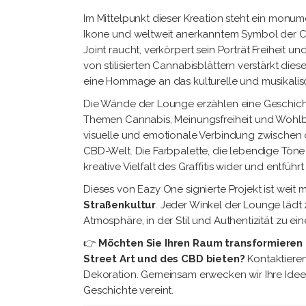
Im Mittelpunkt dieser Kreation steht ein mo
Ikone und weltweit anerkanntem Symbol der Can
Joint raucht, verkörpert sein Porträt Freiheit
von stilisierten Cannabisblättern verstärkt dies
eine Hommage an das kulturelle und musikalisc
Die Wände der Lounge erzählen eine Geschic
Themen Cannabis, Meinungsfreiheit und Wohlbe
visuelle und emotionale Verbindung zwischen
CBD-Welt. Die Farbpalette, die lebendige Töne
kreative Vielfalt des Graffitis wider und entfüh
Dieses von Eazy One signierte Projekt ist weit
Straßenkultur
. Jeder Winkel der Lounge läd
Atmosphäre, in der Stil und Authentizität zu e
👉
Möchten Sie Ihren Raum transformieren u
Street Art und des CBD bieten?
Kontaktieren
Dekoration. Gemeinsam erwecken wir Ihre Ideen
Geschichte vereint.