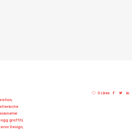
0 Likes
oration
,
stlerische
ssioneller
ogg graffiti
,
erior Design
,