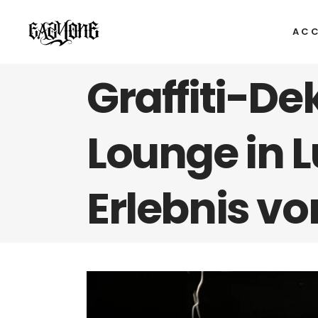
ACC
Graffiti-De
Lounge in L
Erlebnis vo