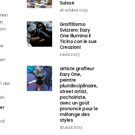
Suisse
-
18 octobre 2023
inen
en
Graffitismo
ion
Svizzero: Eazy
One Illumina il
Ticino con le sue
ie
Creazioni
1 août 2023
nen
artiste graffeur
Eazy One,
peintre
n die
pluridisciplinaire,
e
street artist,
pochoiriste,
en.
avec un goût
er
prononcé pour le
mélange des
styles
und
16 août 2023