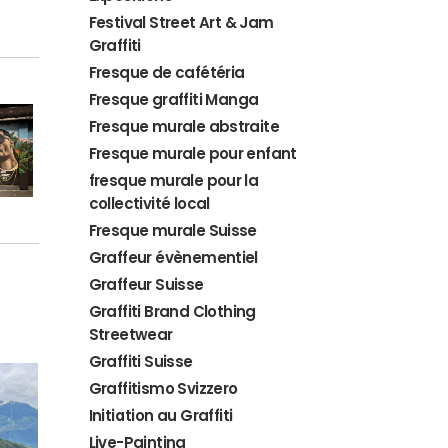
Festival Street Art & Jam
Graffiti
Fresque de cafétéria
Fresque graffiti Manga
Fresque murale abstraite
Fresque murale pour enfant
fresque murale pour la
collectivité local
Fresque murale Suisse
Graffeur évènementiel
Graffeur Suisse
Graffiti Brand Clothing
Streetwear
Graffiti Suisse
Graffitismo Svizzero
Initiation au Graffiti
Live-Painting