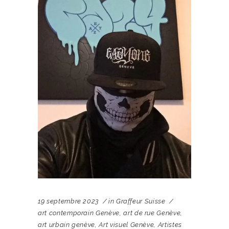
19 septembre 2023
in
Graffeur Suisse
art contemporain Genève
,
art de rue Genève
,
art urbain genève
,
Art visuel Genève
,
Artistes