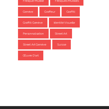
Fresque Murale
Fresques Murales
Genève
Graffeur
Graffiti
Graffiti Genève
Identité Visuelle
Personnalisation
Street Art
Street Art Genève
Suisse
Œuvre D'art