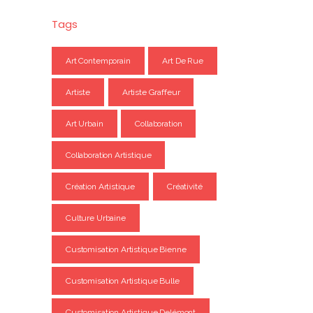
Tags
Art Contemporain
Art De Rue
Artiste
Artiste Graffeur
Art Urbain
Collaboration
Collaboration Artistique
Création Artistique
Créativité
Culture Urbaine
Customisation Artistique Bienne
Customisation Artistique Bulle
Customisation Artistique Delémont