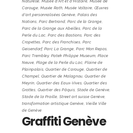
Naturelle
,
Musée d'Art et d'Histoire
,
Musée de
Carouge
,
Musée Rath
,
Musée Voltaire
,
Œuvres
d'art personnalisées Genève
,
Palais des
Nations
,
Parc Bertrand
,
Parc de la Grange
,
Parc de la Grange aux Abeilles
,
Parc de la
Perle du Lac
,
Parc des Bastions
,
Parc des
Cropettes
,
Parc des Franchises
,
Parc
Geisendorf
,
Parc La Grange
,
Parc Mon Repos
,
Parc Trembley
,
Patek Philippe Museum
,
Place
Neuve
,
Plage de la Perle du Lac
,
Plaine de
Plainpalais
,
Quartier de Carouge
,
Quartier de
Champel
,
Quartier de Malagnou
,
Quartier de
Meyrin
,
Quartier des Eaux-Vives
,
Quartier des
Grottes
,
Quartier des Pâquis
,
Stade de Genève
,
Stade de la Praille
,
Street art suisse Genève
,
transformation artistique Genève
,
Vieille Ville
de Genève
Graffiti Genève