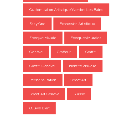
Customisation Artistique Yverdon-Les-Bains
Eazy One
Expression Artistique
Fresque Murale
Fresques Murales
Genève
Graffeur
Graffiti
Graffiti Genève
Identité Visuelle
Personnalisation
Street Art
Street Art Genève
Suisse
Œuvre D'art