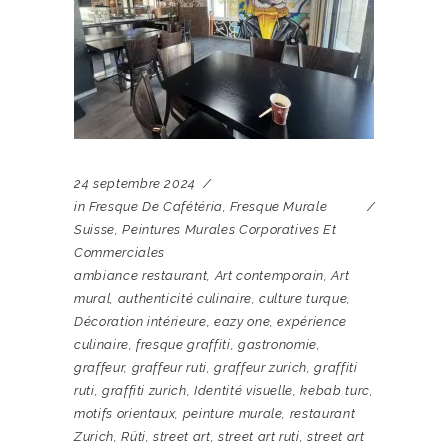
24 septembre 2024
in
Fresque De Cafétéria
,
Fresque Murale
Suisse
,
Peintures Murales Corporatives Et
Commerciales
ambiance restaurant
,
Art contemporain
,
Art
mural
,
authenticité culinaire
,
culture turque
,
Décoration intérieure
,
eazy one
,
expérience
culinaire
,
fresque graffiti
,
gastronomie
,
graffeur
,
graffeur ruti
,
graffeur zurich
,
graffiti
ruti
,
graffiti zurich
,
Identité visuelle
,
kebab turc
,
motifs orientaux
,
peinture murale
,
restaurant
Zurich
,
Rüti
,
street art
,
street art ruti
,
street art