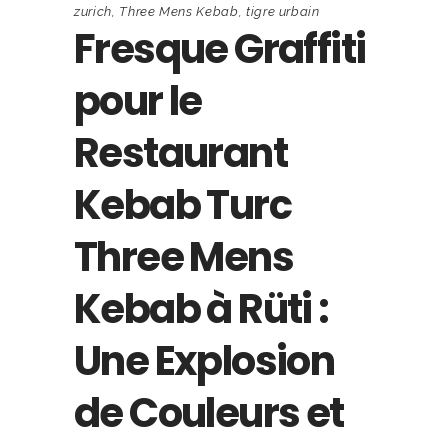
zurich
,
Three Mens Kebab
,
tigre urbain
Fresque Graffiti
pour le
Restaurant
Kebab Turc
Three Mens
Kebab à Rüti :
Une Explosion
de Couleurs et