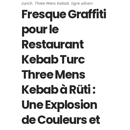
zurich
,
Three Mens Kebab
,
tigre urbain
Fresque Graffiti
pour le
Restaurant
Kebab Turc
Three Mens
Kebab à Rüti :
Une Explosion
de Couleurs et