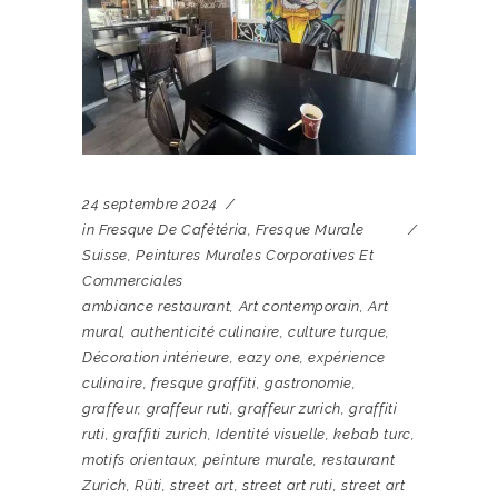
24 septembre 2024
in
Fresque De Cafétéria
,
Fresque Murale
Suisse
,
Peintures Murales Corporatives Et
Commerciales
ambiance restaurant
,
Art contemporain
,
Art
mural
,
authenticité culinaire
,
culture turque
,
Décoration intérieure
,
eazy one
,
expérience
culinaire
,
fresque graffiti
,
gastronomie
,
graffeur
,
graffeur ruti
,
graffeur zurich
,
graffiti
ruti
,
graffiti zurich
,
Identité visuelle
,
kebab turc
,
motifs orientaux
,
peinture murale
,
restaurant
Zurich
,
Rüti
,
street art
,
street art ruti
,
street art