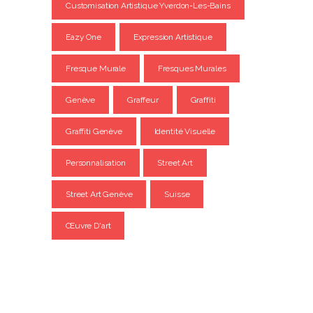
Customisation Artistique Yverdon-Les-Bains
Eazy One
Expression Artistique
Fresque Murale
Fresques Murales
Genève
Graffeur
Graffiti
Graffiti Genève
Identité Visuelle
Personnalisation
Street Art
Street Art Genève
Suisse
Œuvre D'art