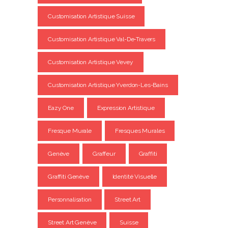
Customisation Artistique Suisse
Customisation Artistique Val-De-Travers
Customisation Artistique Vevey
Customisation Artistique Yverdon-Les-Bains
Eazy One
Expression Artistique
Fresque Murale
Fresques Murales
Genève
Graffeur
Graffiti
Graffiti Genève
Identité Visuelle
Personnalisation
Street Art
Street Art Genève
Suisse