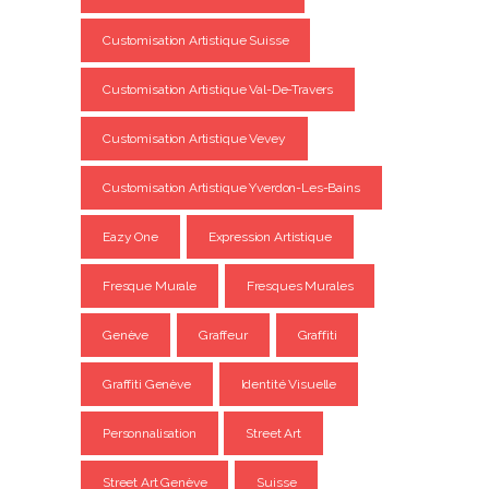
Customisation Artistique Suisse
Customisation Artistique Val-De-Travers
Customisation Artistique Vevey
Customisation Artistique Yverdon-Les-Bains
Eazy One
Expression Artistique
Fresque Murale
Fresques Murales
Genève
Graffeur
Graffiti
Graffiti Genève
Identité Visuelle
Personnalisation
Street Art
Street Art Genève
Suisse