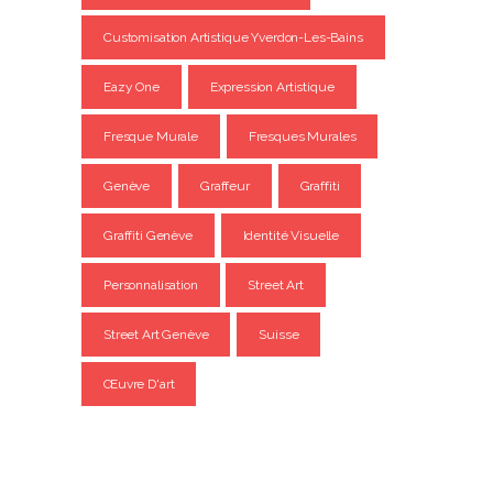
Customisation Artistique Yverdon-Les-Bains
Eazy One
Expression Artistique
Fresque Murale
Fresques Murales
Genève
Graffeur
Graffiti
Graffiti Genève
Identité Visuelle
Personnalisation
Street Art
Street Art Genève
Suisse
Œuvre D'art