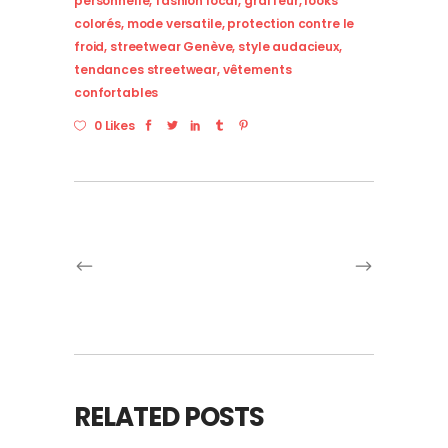
personnelle
,
fashion local
,
graffeur
,
looks
colorés
,
mode versatile
,
protection contre le
froid
,
streetwear Genève
,
style audacieux
,
tendances streetwear
,
vêtements
confortables
0 Likes
RELATED POSTS