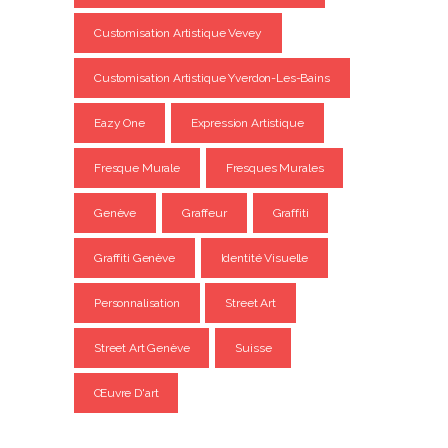
Customisation Artistique Vevey
Customisation Artistique Yverdon-Les-Bains
Eazy One
Expression Artistique
Fresque Murale
Fresques Murales
Genève
Graffeur
Graffiti
Graffiti Genève
Identité Visuelle
Personnalisation
Street Art
Street Art Genève
Suisse
Œuvre D'art