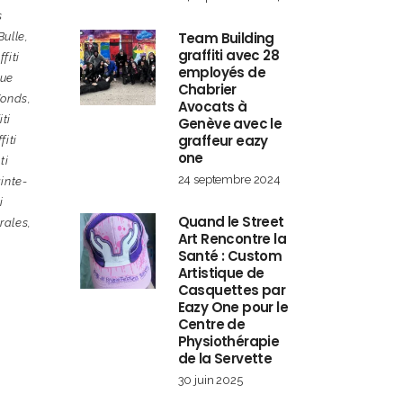
s
Team Building
Bulle
,
graffiti avec 28
fiti
employés de
que
Chabrier
Fonds
,
Avocats à
ti
Genève avec le
graffeur eazy
fiti
one
ti
24 septembre 2024
inte-
i
Quand le Street
rales
,
Art Rencontre la
Santé : Custom
Artistique de
Casquettes par
Eazy One pour le
Centre de
Physiothérapie
de la Servette
30 juin 2025