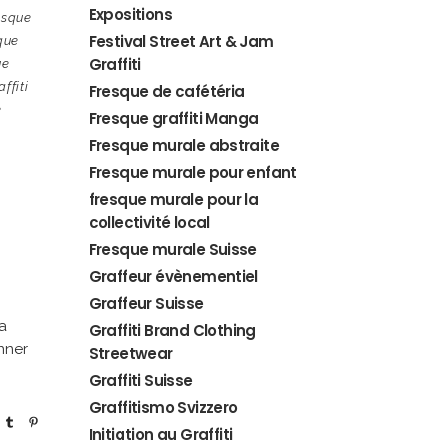
Expositions
esque
Festival Street Art & Jam
que
Graffiti
ue
ffiti
Fresque de cafétéria
e
Fresque graffiti Manga
Fresque murale abstraite
Fresque murale pour enfant
fresque murale pour la
collectivité local
Fresque murale Suisse
Graffeur évènementiel
Graffeur Suisse
ia
Graffiti Brand Clothing
nner
Streetwear
Graffiti Suisse
Graffitismo Svizzero
Initiation au Graffiti