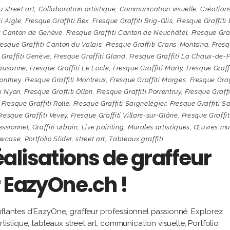
u street art
,
Collaboration artistique
,
Communication visuelle
,
Création
i Aigle
,
Fresque Graffiti Bex
,
Fresque Graffiti Brig-Glis
,
Fresque Graffiti 
ti Canton de Genève
,
Fresque Graffiti Canton de Neuchâtel
,
Fresque Graf
resque Graffiti Canton du Valais
,
Fresque Graffiti Crans-Montana
,
Fres
 Graffiti Genève
,
Fresque Graffiti Gland
,
Fresque Graffiti La Chaux-de-
Lausanne
,
Fresque Graffiti Le Locle
,
Fresque Graffiti Marly
,
Fresque Graffi
Monthey
,
Fresque Graffiti Montreux
,
Fresque Graffiti Morges
,
Fresque Graf
ti Nyon
,
Fresque Graffiti Ollon
,
Fresque Graffiti Porrentruy
,
Fresque Graffi
,
Fresque Graffiti Rolle
,
Fresque Graffiti Saignelégier
,
Fresque Graffiti Sa
Fresque Graffiti Vevey
,
Fresque Graffiti Villars-sur-Glâne
,
Fresque Graffit
essionnel
,
Graffiti urbain
,
Live painting
,
Murales artistiques
,
Œuvres mu
owcase
,
Portfolio Slider
,
street art
,
Tableaux graffiti
alisations de graffeur
 EazyOne.ch !
uflantes d'EazyOne, graffeur professionnel passionné. Explorez
rtistique, tableaux street art, communication visuelle, Portfolio