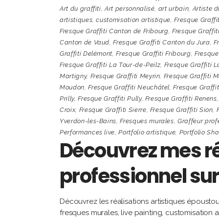
Art du graffiti
,
Art personnalisé
,
art urbain
,
Artiste d
artistiques
,
customisation artistique
,
Fresque Graffit
Fresque Graffiti Canton de Fribourg
,
Fresque Graffi
Canton de Vaud
,
Fresque Graffiti Canton du Jura
,
F
Graffiti Delémont
,
Fresque Graffiti Fribourg
,
Fresque
Fresque Graffiti La Tour-de-Peilz
,
Fresque Graffiti 
Martigny
,
Fresque Graffiti Meyrin
,
Fresque Graffiti 
Moudon
,
Fresque Graffiti Neuchâtel
,
Fresque Graffi
Prilly
,
Fresque Graffiti Pully
,
Fresque Graffiti Renens
Croix
,
Fresque Graffiti Sierre
,
Fresque Graffiti Sion
,
Yverdon-les-Bains
,
Fresques murales
,
Graffeur prof
Performances live
,
Portfolio artistique
,
Portfolio Sh
Découvrez mes ré
professionnel sur
Découvrez les réalisations artistiques épousto
fresques murales, live painting, customisation a