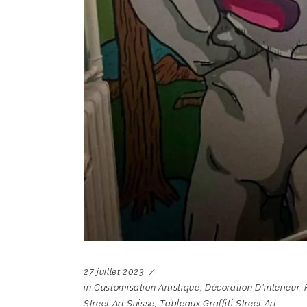
27 juillet 2023
in
Customisation Artistique
,
Décoration D'intérieur
,
Street Art Suisse
,
Tableaux Graffiti Street Art