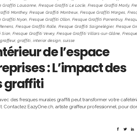
e Graffiti Lausanne
,
Fresque Graffiti Le Locle
,
Fresque Graffiti Marly
,
Fr
affiti Monthey
,
Fresque Graffiti Montreux
,
Fresque Graffiti Morges
,
Fres
 Graffiti Nyon
,
Fresque Graffiti Ollon
,
Fresque Graffiti Porrentruy
,
Fresq
 Renens
,
Fresque Graffiti Rolle
,
Fresque Graffiti Saignelégier
,
Fresque Gra
i Sion
,
Fresque Graffiti Vevey
,
Fresque Graffiti Villars-sur-Glâne
,
Fresqu
graffeur
,
graffiti
,
interior design
,
suisse
ntérieur de l’espace
reprises : L’impact des
graffiti
ec des fresques murales graffiti peut transformer votre cafétér
nt. Contactez EazyOne.ch, artiste graffeur professionnel, pour do