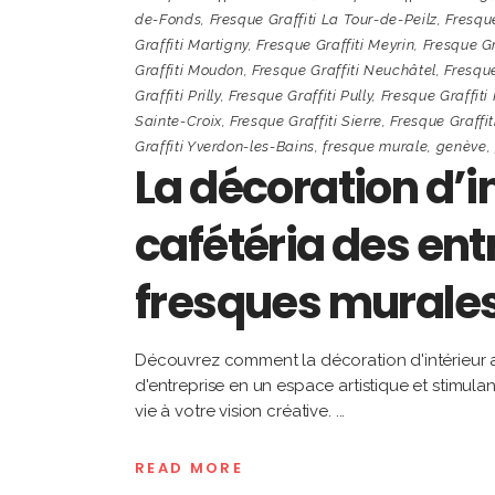
de-Fonds
,
Fresque Graffiti La Tour-de-Peilz
,
Fresqu
Graffiti Martigny
,
Fresque Graffiti Meyrin
,
Fresque Gr
Graffiti Moudon
,
Fresque Graffiti Neuchâtel
,
Fresque
Graffiti Prilly
,
Fresque Graffiti Pully
,
Fresque Graffiti
Sainte-Croix
,
Fresque Graffiti Sierre
,
Fresque Graffit
Graffiti Yverdon-les-Bains
,
fresque murale
,
genève
,
La décoration d’i
cafétéria des ent
fresques murales 
Découvrez comment la décoration d'intérieur av
d'entreprise en un espace artistique et stimula
vie à votre vision créative.
READ MORE