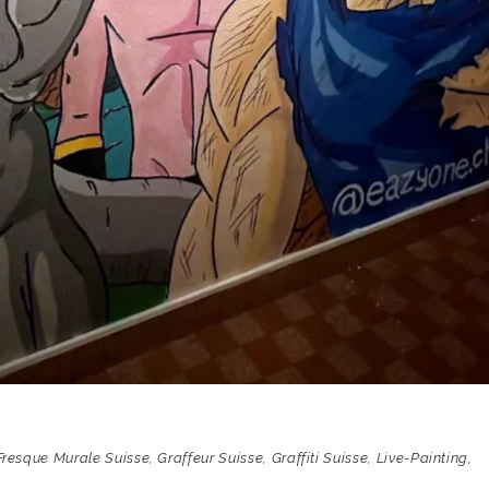
Fresque Murale Suisse
,
Graffeur Suisse
,
Graffiti Suisse
,
Live-Painting
,