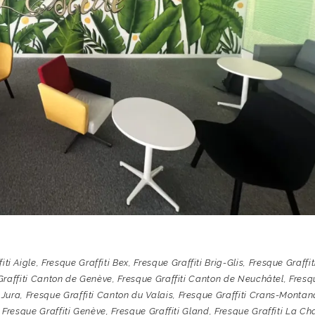
iti Aigle
,
Fresque Graffiti Bex
,
Fresque Graffiti Brig-Glis
,
Fresque Graffit
Graffiti Canton de Genève
,
Fresque Graffiti Canton de Neuchâtel
,
Fresq
 Jura
,
Fresque Graffiti Canton du Valais
,
Fresque Graffiti Crans-Montan
,
Fresque Graffiti Genève
,
Fresque Graffiti Gland
,
Fresque Graffiti La Ch