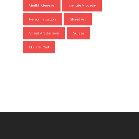
Graffiti Genève
Identité Visuelle
Personnalisation
Street Art
Street Art Genève
Suisse
Œuvre D'art