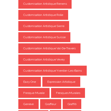
Customisation Artistique Renens
Customisation Artistique Rolle
Customisation Artistique Sierre
Customisation Artistique Suisse
Customisation Artistique Val-De-Travers
Customisation Artistique Vevey
Customisation Artistique Yverdon-Les-Bains
Eazy One
Expression Artistique
Fresque Murale
Fresques Murales
Genève
Graffeur
Graffiti