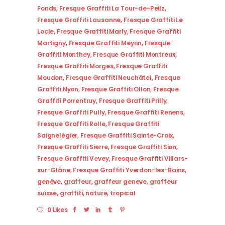
Fonds
,
Fresque Graffiti La Tour-de-Peilz
,
Fresque Graffiti Lausanne
,
Fresque Graffiti Le
Locle
,
Fresque Graffiti Marly
,
Fresque Graffiti
Martigny
,
Fresque Graffiti Meyrin
,
Fresque
Graffiti Monthey
,
Fresque Graffiti Montreux
,
Fresque Graffiti Morges
,
Fresque Graffiti
Moudon
,
Fresque Graffiti Neuchâtel
,
Fresque
Graffiti Nyon
,
Fresque Graffiti Ollon
,
Fresque
Graffiti Porrentruy
,
Fresque Graffiti Prilly
,
Fresque Graffiti Pully
,
Fresque Graffiti Renens
,
Fresque Graffiti Rolle
,
Fresque Graffiti
Saignelégier
,
Fresque Graffiti Sainte-Croix
,
Fresque Graffiti Sierre
,
Fresque Graffiti Sion
,
Fresque Graffiti Vevey
,
Fresque Graffiti Villars-
sur-Glâne
,
Fresque Graffiti Yverdon-les-Bains
,
genève
,
graffeur
,
graffeur geneve
,
graffeur
suisse
,
graffiti
,
nature
,
tropical
0 Likes