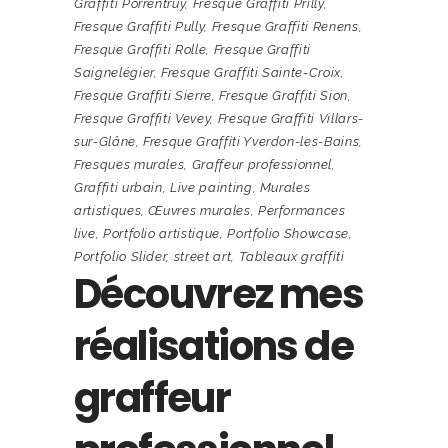
Graffiti Porrentruy
,
Fresque Graffiti Prilly
,
Fresque Graffiti Pully
,
Fresque Graffiti Renens
,
Fresque Graffiti Rolle
,
Fresque Graffiti
Saignelégier
,
Fresque Graffiti Sainte-Croix
,
Fresque Graffiti Sierre
,
Fresque Graffiti Sion
,
Fresque Graffiti Vevey
,
Fresque Graffiti Villars-
sur-Glâne
,
Fresque Graffiti Yverdon-les-Bains
,
Fresques murales
,
Graffeur professionnel
,
Graffiti urbain
,
Live painting
,
Murales
artistiques
,
Œuvres murales
,
Performances
live
,
Portfolio artistique
,
Portfolio Showcase
,
Portfolio Slider
,
street art
,
Tableaux graffiti
Découvrez mes
réalisations de
graffeur