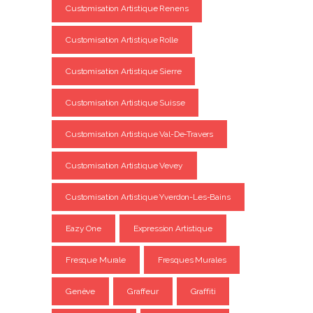
Customisation Artistique Renens
Customisation Artistique Rolle
Customisation Artistique Sierre
Customisation Artistique Suisse
Customisation Artistique Val-De-Travers
Customisation Artistique Vevey
Customisation Artistique Yverdon-Les-Bains
Eazy One
Expression Artistique
Fresque Murale
Fresques Murales
Genève
Graffeur
Graffiti