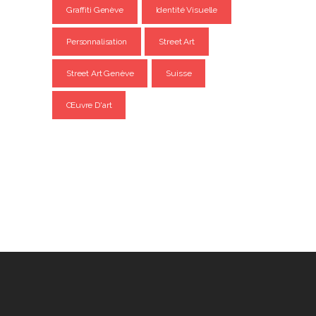
Graffiti Genève
Identité Visuelle
Personnalisation
Street Art
Street Art Genève
Suisse
Œuvre D'art