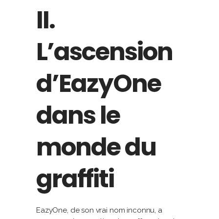
II.
L’ascension
d’EazyOne
dans le
monde du
graffiti
EazyOne, de son vrai nom inconnu, a