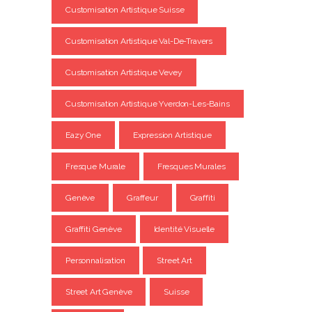
Customisation Artistique Suisse
Customisation Artistique Val-De-Travers
Customisation Artistique Vevey
Customisation Artistique Yverdon-Les-Bains
Eazy One
Expression Artistique
Fresque Murale
Fresques Murales
Genève
Graffeur
Graffiti
Graffiti Genève
Identité Visuelle
Personnalisation
Street Art
Street Art Genève
Suisse