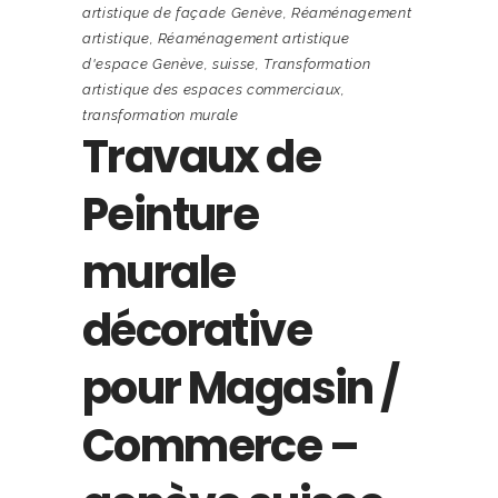
artistique de façade Genève
,
Réaménagement
artistique
,
Réaménagement artistique
d'espace Genève
,
suisse
,
Transformation
artistique des espaces commerciaux
,
transformation murale
Travaux de
Peinture
murale
décorative
pour Magasin /
Commerce –