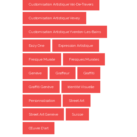
Customisation Artistique Val-De-Travers
Customisation Artistique Vevey
Customisation Artistique Yverdon-Les-Bains
Eazy One
Expression Artistique
Fresque Murale
Fresques Murales
Genève
Graffeur
Graffiti
Graffiti Genève
Identité Visuelle
Personnalisation
Street Art
Street Art Genève
Suisse
Œuvre D'art