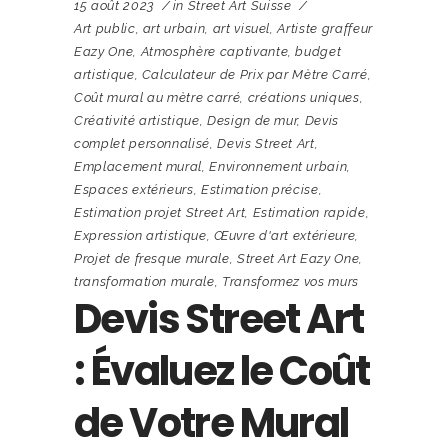
15 août 2023
in
Street Art Suisse
Art public
,
art urbain
,
art visuel
,
Artiste graffeur
Eazy One
,
Atmosphère captivante
,
budget
artistique
,
Calculateur de Prix par Mètre Carré
,
Coût mural au mètre carré
,
créations uniques
,
Créativité artistique
,
Design de mur
,
Devis
complet personnalisé
,
Devis Street Art
,
Emplacement mural
,
Environnement urbain
,
Espaces extérieurs
,
Estimation précise
,
Estimation projet Street Art
,
Estimation rapide
,
Expression artistique
,
Œuvre d'art extérieure
,
Projet de fresque murale
,
Street Art Eazy One
,
transformation murale
,
Transformez vos murs
Devis Street Art
: Évaluez le Coût
de Votre Mural