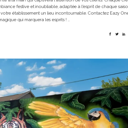
te à la main qui captivera l'attention de vos clients. Chaque cré
biance festive et inoubliable, adaptée à l'esprit de chaque saiso
s de votre établissement un lieu incontournable. Contactez Eazy On
 magique qui marquera les esprits !