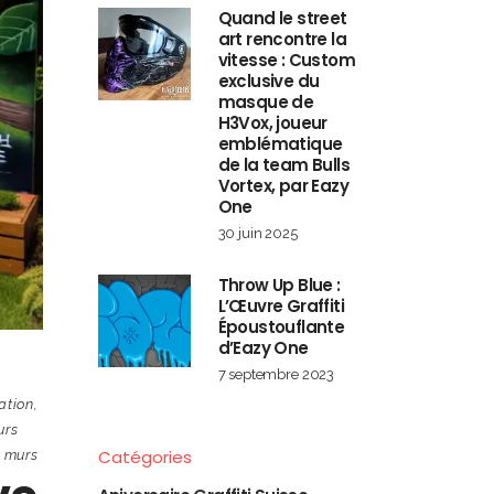
Quand le street
art rencontre la
vitesse : Custom
exclusive du
masque de
H3Vox, joueur
emblématique
de la team Bulls
Vortex, par Eazy
One
30 juin 2025
Throw Up Blue :
L’Œuvre Graffiti
Époustouflante
d’Eazy One
7 septembre 2023
ation
,
urs
Catégories
s murs