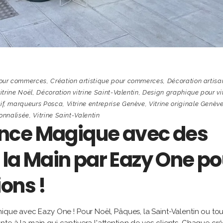
pour commerces
,
Création artistique pour commerces
,
Décoration artisa
itrine Noël
,
Décoration vitrine Saint-Valentin
,
Design graphique pour vi
if
,
marqueurs Posca
,
Vitrine entreprise Genève
,
Vitrine originale Genèv
sonnalisée
,
Vitrine Saint-Valentin
nce Magique avec des
à la Main par Eazy One po
ons !
nique avec Eazy One ! Pour Noël, Pâques, la Saint-Valentin ou to