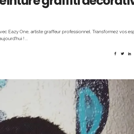
einture graffiti décorati
 avec Eazy One, artiste graffeur professionnel. Transformez vos e
ujourd'hui !