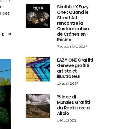
ation
Skull Art X Eazy
n.
One : Quand le
e dès
Street Art
rencontre la
Customisation
de Crânes en
Résine
7 septembre 2023
EAZY ONE Graffiti
Genève graffiti
artiste et
illustrateur
16 août 2023
15 Idee di
Murales Graffiti
da Realizzare a
Airolo
1 août 2023