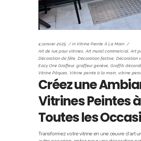
4 janvier 2025
in
Vitrine Peinte À La Main
Art de rue pour vitrines
,
Art mural commercial
,
Art 
Décoration de fête
,
Décoration festive
,
Décoration v
Eazy One Graffeur
,
graffeur genève
,
Graffiti décorat
Vitrine Pâques
,
Vitrine peinte à la main
,
vitrine per
Créez une Ambia
Vitrines Peintes 
Toutes les Occasi
Transformez votre vitrine en une œuvre d'art u