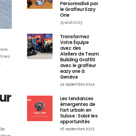
Personnalisé par
le Graffeur Eazy
One
15 août 2023
Transformez
Votre Équipe
avec des
nale
,
Ateliers de Team
trines
,
Building Graffiti
e
,
avec le graffeur
eazy one à
Genève
24 septembre 2024
ur
Les tendances
émergentes de
l’art urbain en
Suisse : Saisir les
opportunités
ute
16 septembre 2023