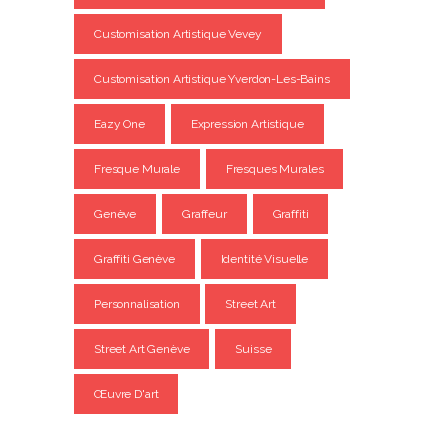
Customisation Artistique Vevey
Customisation Artistique Yverdon-Les-Bains
Eazy One
Expression Artistique
Fresque Murale
Fresques Murales
Genève
Graffeur
Graffiti
Graffiti Genève
Identité Visuelle
Personnalisation
Street Art
Street Art Genève
Suisse
Œuvre D'art