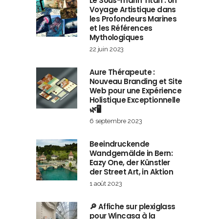
Le Sous-marin Titan : Un
Voyage Artistique dans
les Profondeurs Marines
et les Références
Mythologiques
22 juin 2023
Aure Thérapeute :
Nouveau Branding et Site
Web pour une Expérience
Holistique Exceptionnelle
🌿🖥️
6 septembre 2023
Beeindruckende
Wandgemälde in Bern:
Eazy One, der Künstler
der Street Art, in Aktion
1 août 2023
🔎 Affiche sur plexiglass
pour Wincasa à la