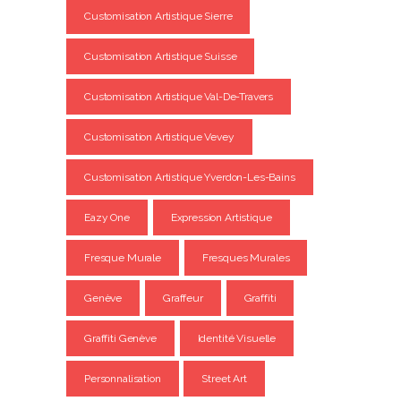
Customisation Artistique Sierre
Customisation Artistique Suisse
Customisation Artistique Val-De-Travers
Customisation Artistique Vevey
Customisation Artistique Yverdon-Les-Bains
Eazy One
Expression Artistique
Fresque Murale
Fresques Murales
Genève
Graffeur
Graffiti
Graffiti Genève
Identité Visuelle
Personnalisation
Street Art