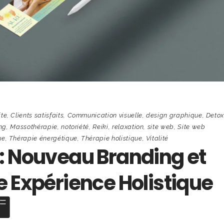
ite
,
Clients satisfaits
,
Communication visuelle
,
design graphique
,
Deto
ng
,
Massothérapie
,
notoriété
,
Reiki
,
relaxation
,
site web
,
Site web
ue
,
Thérapie énergétique
,
Thérapie holistique
,
Vitalité
: Nouveau Branding et
e Expérience Holistique
️