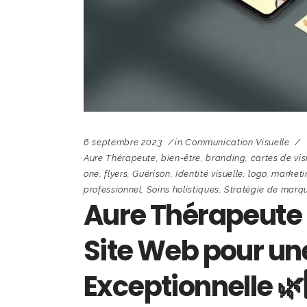
6 septembre 2023
in
Communication Visuelle
Aure Thérapeute
,
bien-être
,
branding
,
cartes de vis
one
,
flyers
,
Guérison
,
Identité visuelle
,
logo
,
marketi
professionnel
,
Soins holistiques
,
Stratégie de marq
Aure Thérapeute 
Site Web pour un
Exceptionnelle 🌿