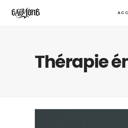
ACC
Thérapie é