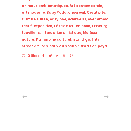
animaux emblématiques
,
Art contemporain
,
art moderne
,
Baby Yoda
,
chevreuil
,
Créativité
,
Culture suisse
,
eazy one
,
edelweiss
,
événement
festif
,
exposition
,
Fête de la Bénichon
,
Fribourg
Écuvillens
,
Interaction artistique
,
Moléson
,
nature
,
Patrimoine culturel
,
stand graffiti
street art
,
tableaux au pochoir
,
tradition poya
0 Likes