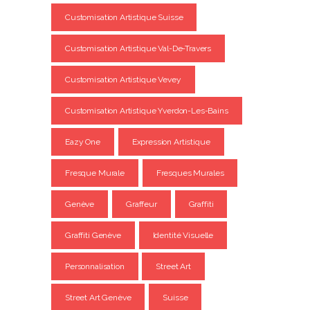
Customisation Artistique Suisse
Customisation Artistique Val-De-Travers
Customisation Artistique Vevey
Customisation Artistique Yverdon-Les-Bains
Eazy One
Expression Artistique
Fresque Murale
Fresques Murales
Genève
Graffeur
Graffiti
Graffiti Genève
Identité Visuelle
Personnalisation
Street Art
Street Art Genève
Suisse