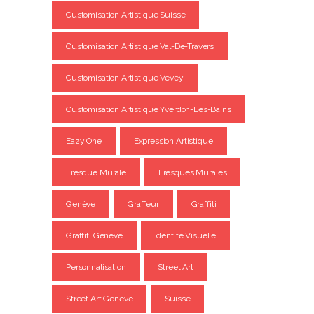
Customisation Artistique Suisse
Customisation Artistique Val-De-Travers
Customisation Artistique Vevey
Customisation Artistique Yverdon-Les-Bains
Eazy One
Expression Artistique
Fresque Murale
Fresques Murales
Genève
Graffeur
Graffiti
Graffiti Genève
Identité Visuelle
Personnalisation
Street Art
Street Art Genève
Suisse