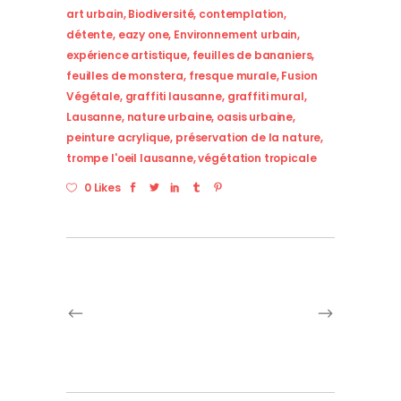
art urbain
,
Biodiversité
,
contemplation
,
détente
,
eazy one
,
Environnement urbain
,
expérience artistique
,
feuilles de bananiers
,
feuilles de monstera
,
fresque murale
,
Fusion
Végétale
,
graffiti lausanne
,
graffiti mural
,
Lausanne
,
nature urbaine
,
oasis urbaine
,
peinture acrylique
,
préservation de la nature
,
trompe l'oeil lausanne
,
végétation tropicale
0 Likes