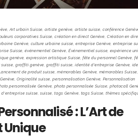
nève
,
Art urbain Suisse
,
artiste genève
,
artiste suisse
,
conférence Genèv
ouleurs corporatives Suisse
,
création en direct Genève
,
Création en dir
urbaine Genève
,
culture urbaine suisse
,
entreprise Genève
,
entreprise su
rise Suisse
,
événementiel Genève
,
Événementiel suisse
,
expérience un
tique genève
,
expression artistique Suisse
,
fête du personnel Genève
,
f
 suisse
,
graffiti genève
,
graffiti suisse
,
identité d'entreprise Genève
,
ide
Lancement de produit suisse
,
mémorables Genève
,
mémorables Suisse
é Genève
,
Originalité suisse
,
personnalisation Genève
,
Personnalisation
hoto personnalisée Genève
,
photo personnalisée Suisse
,
photocall Gen
 d'entreprise suisse
,
suisse
,
tags Genève
,
tags Suisse
,
thèmes spécifiq
 Personnalisé : L’Art de
t Unique