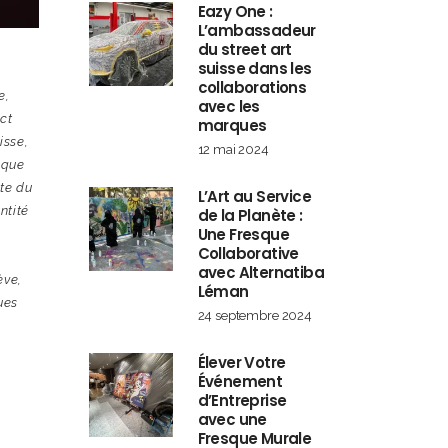
Eazy One :
L’ambassadeur
du street art
suisse dans les
collaborations
e
,
avec les
ect
marques
isse
,
12 mai 2024
ique
ête du
L’Art au Service
ntité
de la Planète :
Une Fresque
,
Collaborative
avec Alternatiba
ève
,
Léman
ues
24 septembre 2024
Élever Votre
Événement
d’Entreprise
avec une
Fresque Murale