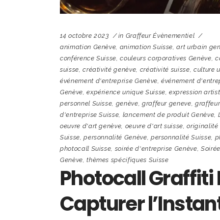
14 octobre 2023
in
Graffeur Évènementiel
animation Genève
,
animation Suisse
,
art urbain ge
conférence Suisse
,
couleurs corporatives Genève
,
c
suisse
,
créativité genève
,
créativité suisse
,
culture 
événement d'entreprise Genève
,
événement d'entrep
Genève
,
expérience unique Suisse
,
expression artis
personnel Suisse
,
genève
,
graffeur geneve
,
graffeur
d'entreprise Suisse
,
lancement de produit Genève
,
oeuvre d'art genève
,
oeuvre d'art suisse
,
originalit
Suisse
,
personnalité Genève
,
personnalité Suisse
,
p
photocall Suisse
,
soirée d'entreprise Genève
,
Soirée
Genève
,
thèmes spécifiques Suisse
Photocall Graffiti
Capturer l’Instan