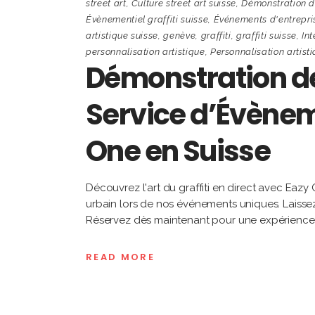
street art
,
Culture street art suisse
,
Démonstration de
Évènementiel graffiti suisse
,
Événements d'entrepri
artistique suisse
,
genève
,
graffiti
,
graffiti suisse
,
Int
personnalisation artistique
,
Personnalisation artist
Démonstration de 
Service d’Évèneme
One en Suisse
Découvrez l'art du graffiti en direct avec Eazy O
urbain lors de nos événements uniques. Laissez-v
Réservez dès maintenant pour une expérienc
READ MORE