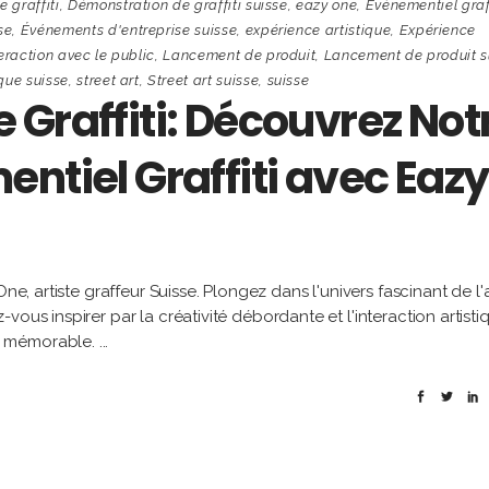
 graffiti
,
Démonstration de graffiti suisse
,
eazy one
,
Évènementiel graff
se
,
Événements d'entreprise suisse
,
expérience artistique
,
Expérience
eraction avec le public
,
Lancement de produit
,
Lancement de produit s
ique suisse
,
street art
,
Street art suisse
,
suisse
Graffiti: Découvrez Not
ntiel Graffiti avec Eazy
ne, artiste graffeur Suisse. Plongez dans l'univers fascinant de l'a
ous inspirer par la créativité débordante et l'interaction artisti
e mémorable.