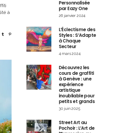
Personnalisée
fiti
par Eazy One
ité à
26 janvier 2024
L’Éclectisme des
Styles : S’Adapte
à Chaque
Secteur
4 mars 2024
Découvrez les
cours de graffiti
à Genève : une
expérience
artistique
inoubliable pour
petits et grands
30 juin 2025
Street Art au
Pochoir : L’Art de