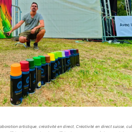
aboration artistique
,
créativité en direct
,
Créativité en direct suisse
,
cul