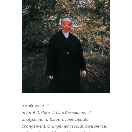
3 août 2023
in
Art & Culture
,
Artiste Ressources
analyse
,
Art
,
artistes
,
avenir
,
beauté
,
changement
,
changement social
,
conscience
,