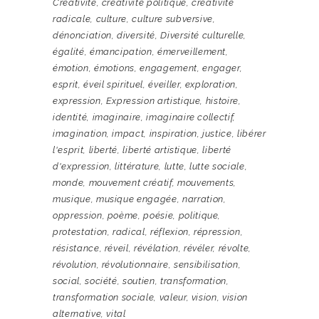
Créativité
,
créativité politique
,
créativité
radicale
,
culture
,
culture subversive
,
dénonciation
,
diversité
,
Diversité culturelle
,
égalité
,
émancipation
,
émerveillement
,
émotion
,
émotions
,
engagement
,
engager
,
esprit
,
éveil spirituel
,
éveiller
,
exploration
,
expression
,
Expression artistique
,
histoire
,
identité
,
imaginaire
,
imaginaire collectif
,
imagination
,
impact
,
inspiration
,
justice
,
libérer
l'esprit
,
liberté
,
liberté artistique
,
liberté
d'expression
,
littérature
,
lutte
,
lutte sociale
,
monde
,
mouvement créatif
,
mouvements
,
musique
,
musique engagée
,
narration
,
oppression
,
poème
,
poésie
,
politique
,
protestation
,
radical
,
réflexion
,
répression
,
résistance
,
réveil
,
révélation
,
révéler
,
révolte
,
révolution
,
révolutionnaire
,
sensibilisation
,
social
,
société
,
soutien
,
transformation
,
transformation sociale
,
valeur
,
vision
,
vision
alternative
,
vital