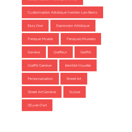
Customisation Artistique Yverdon-Les-Bains
Eazy One
Expression Artistique
Fresque Murale
Fresques Murales
Genève
Graffeur
Graffiti
Graffiti Genève
Identité Visuelle
Personnalisation
Street Art
Street Art Genève
Suisse
Œuvre D'art