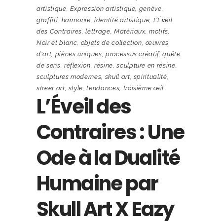
artistique
,
Expression artistique
,
genève
,
graffiti
,
harmonie
,
identité artistique
,
L’Éveil
des Contraires
,
lettrage
,
Matériaux
,
motifs
,
Noir et blanc
,
objets de collection
,
œuvres
d'art
,
pièces uniques
,
processus créatif
,
quête
de sens
,
réflexion
,
résine
,
sculpture en résine
,
sculptures modernes
,
skull art
,
spiritualité
,
street art
,
style
,
tendances
,
troisième œil
L’Éveil des
Contraires : Une
Ode à la Dualité
Humaine par
Skull Art X Eazy