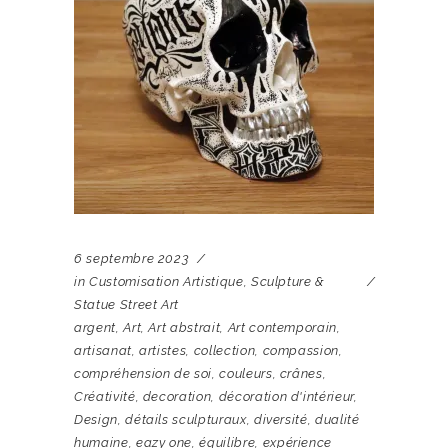
6 septembre 2023
in
Customisation Artistique
,
Sculpture &
Statue Street Art
argent
,
Art
,
Art abstrait
,
Art contemporain
,
artisanat
,
artistes
,
collection
,
compassion
,
compréhension de soi
,
couleurs
,
crânes
,
Créativité
,
decoration
,
décoration d'intérieur
,
Design
,
détails sculpturaux
,
diversité
,
dualité
humaine
,
eazy one
,
équilibre
,
expérience