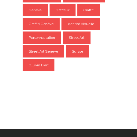
Genève
Graffeur
Graffiti
Graffiti Genève
Identité Visuelle
Personnalisation
Street Art
Street Art Genève
Suisse
Œuvre D'art