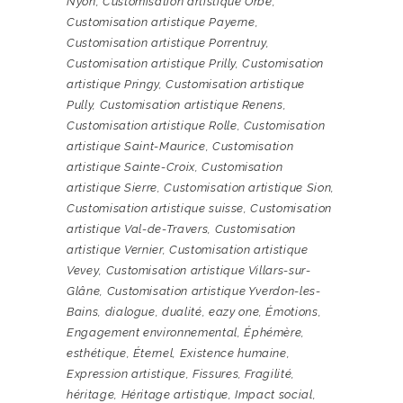
Nyon
,
Customisation artistique Orbe
,
Customisation artistique Payerne
,
Customisation artistique Porrentruy
,
Customisation artistique Prilly
,
Customisation
artistique Pringy
,
Customisation artistique
Pully
,
Customisation artistique Renens
,
Customisation artistique Rolle
,
Customisation
artistique Saint-Maurice
,
Customisation
artistique Sainte-Croix
,
Customisation
artistique Sierre
,
Customisation artistique Sion
,
Customisation artistique suisse
,
Customisation
artistique Val-de-Travers
,
Customisation
artistique Vernier
,
Customisation artistique
Vevey
,
Customisation artistique Villars-sur-
Glâne
,
Customisation artistique Yverdon-les-
Bains
,
dialogue
,
dualité
,
eazy one
,
Émotions
,
Engagement environnemental
,
Éphémère
,
esthétique
,
Éternel
,
Existence humaine
,
Expression artistique
,
Fissures
,
Fragilité
,
héritage
,
Héritage artistique
,
Impact social
,