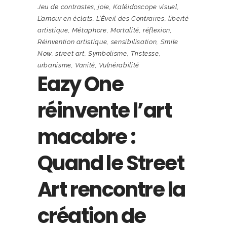
Jeu de contrastes
,
joie
,
Kaléidoscope visuel
,
L’amour en éclats
,
L’Éveil des Contraires
,
liberté
artistique
,
Métaphore
,
Mortalité
,
réflexion
,
Réinvention artistique
,
sensibilisation
,
Smile
Now
,
street art
,
Symbolisme
,
Tristesse
,
urbanisme
,
Vanité
,
Vulnérabilité
Eazy One
réinvente l’art
macabre :
Quand le Street
Art rencontre la
création de