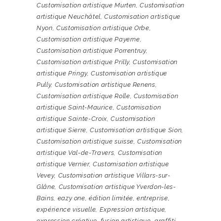
Customisation artistique Murten
,
Customisation
artistique Neuchâtel
,
Customisation artistique
Nyon
,
Customisation artistique Orbe
,
Customisation artistique Payerne
,
Customisation artistique Porrentruy
,
Customisation artistique Prilly
,
Customisation
artistique Pringy
,
Customisation artistique
Pully
,
Customisation artistique Renens
,
Customisation artistique Rolle
,
Customisation
artistique Saint-Maurice
,
Customisation
artistique Sainte-Croix
,
Customisation
artistique Sierre
,
Customisation artistique Sion
,
Customisation artistique suisse
,
Customisation
artistique Val-de-Travers
,
Customisation
artistique Vernier
,
Customisation artistique
Vevey
,
Customisation artistique Villars-sur-
Glâne
,
Customisation artistique Yverdon-les-
Bains
,
eazy one
,
édition limitée
,
entreprise
,
expérience visuelle
,
Expression artistique
,
expression créative
,
fusion artistique
,
graffiti
,