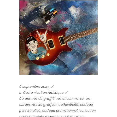
6 septembre 2023
in
Customisation Artistique
60 ans
,
Art du graffiti
,
Art et commerce
,
art
urbain
,
Artiste graffeur
,
authenticité
,
cadeau
personnalisé
,
cadeau promotionnel
,
collection
,
concert
,
création unique
,
customisation