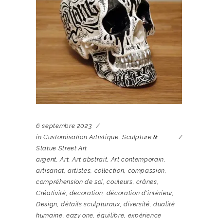
6 septembre 2023
in
Customisation Artistique
,
Sculpture &
Statue Street Art
argent
,
Art
,
Art abstrait
,
Art contemporain
,
artisanat
,
artistes
,
collection
,
compassion
,
compréhension de soi
,
couleurs
,
crânes
,
Créativité
,
decoration
,
décoration d'intérieur
,
Design
,
détails sculpturaux
,
diversité
,
dualité
humaine
,
eazy one
,
équilibre
,
expérience