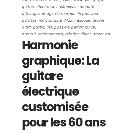
guitare électrique customisée
,
identité
artistique
,
Image de marque
,
Impression
durable
,
individualité
,
Max
,
musique
,
œuvre
d'art
,
particulier
,
passion
,
performance
,
portrait
,
récompenses
,
relation client
,
street art
Harmonie
graphique: La
guitare
électrique
customisée
pour les 60 ans