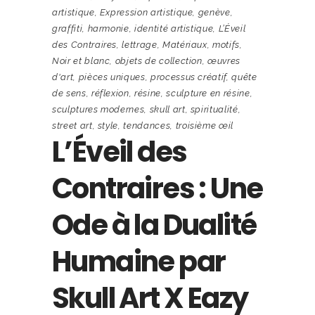
artistique
,
Expression artistique
,
genève
,
graffiti
,
harmonie
,
identité artistique
,
L’Éveil
des Contraires
,
lettrage
,
Matériaux
,
motifs
,
Noir et blanc
,
objets de collection
,
œuvres
d'art
,
pièces uniques
,
processus créatif
,
quête
de sens
,
réflexion
,
résine
,
sculpture en résine
,
sculptures modernes
,
skull art
,
spiritualité
,
street art
,
style
,
tendances
,
troisième œil
L’Éveil des
Contraires : Une
Ode à la Dualité
Humaine par
Skull Art X Eazy