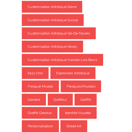
Customisation Artistique Sierre
Customisation Artistique Suisse
Customisation Artistique Val-De-Travers
Customisation Artistique Vevey
Customisation Artistique Yverdon-Les-Bains
Eazy One
Expression Artistique
Fresque Murale
Fresques Murales
Genève
Graffeur
Graffiti
Graffiti Genève
Identité Visuelle
Personnalisation
Street Art