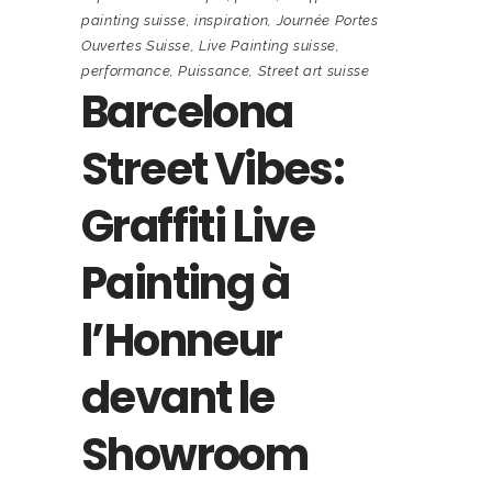
painting suisse
,
inspiration
,
Journée Portes
Ouvertes Suisse
,
Live Painting suisse
,
performance
,
Puissance
,
Street art suisse
Barcelona
Street Vibes:
Graffiti Live
Painting à
l’Honneur
devant le
Showroom