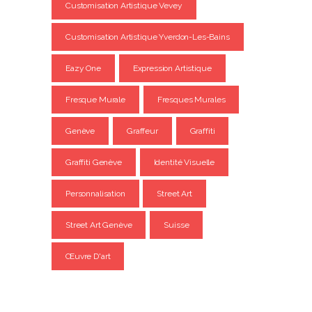
Customisation Artistique Vevey
Customisation Artistique Yverdon-Les-Bains
Eazy One
Expression Artistique
Fresque Murale
Fresques Murales
Genève
Graffeur
Graffiti
Graffiti Genève
Identité Visuelle
Personnalisation
Street Art
Street Art Genève
Suisse
Œuvre D'art