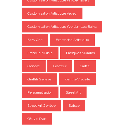
Customisation Artistique Val-De-Travers
Customisation Artistique Vevey
Customisation Artistique Yverdon-Les-Bains
Eazy One
Expression Artistique
Fresque Murale
Fresques Murales
Genève
Graffeur
Graffiti
Graffiti Genève
Identité Visuelle
Personnalisation
Street Art
Street Art Genève
Suisse
Œuvre D'art