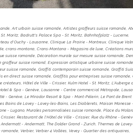
mande
,
Art urbain suisse romande
,
Artistes graffeurs suisse romande
,
At
 St. Moritz
,
Badrutt's Palace Spa - St. Moritz
,
Bahnhofplatz - Lucerne
,
teau d'Ouchy - Lausanne
,
Clinique La Prairie - Montreux
,
Clinique Val
de
,
crans-montana
,
Crans-Montana - Magasins de luxe
,
Créations mur
que suisse romande
,
Décoration murale sur mesure suisse romande
,
Den
 graffeur suisse romand
,
Expression artistique urbaine suisse romand
feur suisse romande
,
Graffiti contemporain suisse romande
,
Graffiti Sui
tis en direct suisse romande
,
Graffitis pour entreprises suisse romande
,
e créateurs
,
Hôtel de Ville - Crissier
,
Kulm Hotel - St. Moritz
,
L'Auberge 
Hotel & Spa - Genève
,
Lausanne - Centre commercial Métropole
,
Lausa
tté - Genève
,
Le Mirador Resort & Spa - Mont-Pèlerin
,
Le Pont de Brent 
es Bains de Lavey - Lavey-les-Bains
,
Les Diablerets
,
Maison Manesse 
one - Lugano
,
Murales personnalisées suisse romande
,
Place du Molar
 Crissier
,
Restaurant de l'Hôtel de Ville - Crissier
,
Rue du Rhône - Genèv
 Andermatt - Andermatt
,
The Dolder Grand - Zurich
,
Thermes de Lavey-
se romande
,
Verbier
,
Verbier 4 Vallées
,
Vevey - Quartier des antiquaires
,