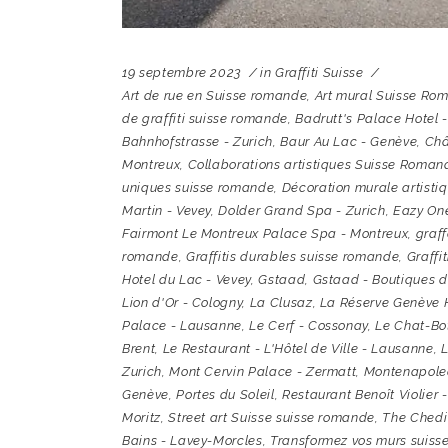
19 septembre 2023
in
Graffiti Suisse
Art de rue en Suisse romande
,
Art mural Suisse Ro
de graffiti suisse romande
,
Badrutt's Palace Hotel -
Bahnhofstrasse - Zurich
,
Baur Au Lac - Genève
,
Châ
Montreux
,
Collaborations artistiques Suisse Roman
uniques suisse romande
,
Décoration murale artisti
Martin - Vevey
,
Dolder Grand Spa - Zurich
,
Eazy One
Fairmont Le Montreux Palace Spa - Montreux
,
graf
romande
,
Graffitis durables suisse romande
,
Graffi
Hotel du Lac - Vevey
,
Gstaad
,
Gstaad - Boutiques d
Lion d'Or - Cologny
,
La Clusaz
,
La Réserve Genève 
Palace - Lausanne
,
Le Cerf - Cossonay
,
Le Chat-Bo
Brent
,
Le Restaurant - L'Hôtel de Ville - Lausanne
,
L
Zurich
,
Mont Cervin Palace - Zermatt
,
Montenapole
Genève
,
Portes du Soleil
,
Restaurant Benoît Violier -
Moritz
,
Street art Suisse suisse romande
,
The Chedi
Bains - Lavey-Morcles
,
Transformez vos murs suis