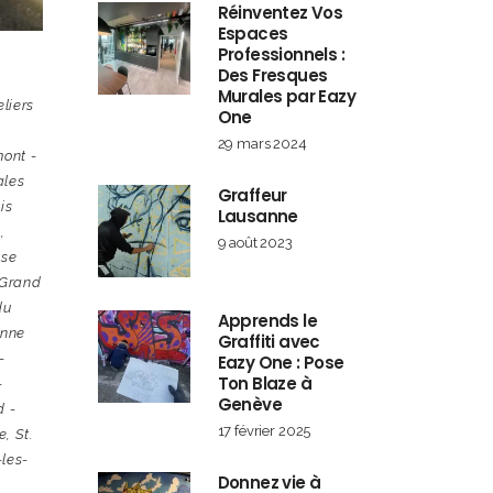
Réinventez Vos
Espaces
Professionnels :
Des Fresques
Murales par Eazy
eliers
One
29 mars 2024
mont -
ales
Graffeur
is
Lausanne
e
,
9 août 2023
sse
Grand
du
Apprends le
nne
Graffiti avec
-
Eazy One : Pose
Ton Blaze à
-
Genève
d -
17 février 2025
e
,
St.
les-
Donnez vie à