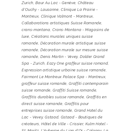
Zurich
,
Baur Au Lac - Genève
,
Château
d'Ouchy - Lausanne
,
Clinique La Prairie -
Montreux
,
Clinique Valmont - Montreux
,
Collaborations artistiques Suisse Romande
,
crans-montana
,
Crans-Montana - Magasins de
luxe
,
Créations murales uniques suisse
romande
,
Décoration murale artistique suisse
romande
,
Décoration murale sur mesure suisse
romande
,
Denis Martin - Vevey
,
Dolder Grand
Spa - Zurich
,
Eazy One graffeur suisse romand
,
Expression artistique urbaine suisse romande
,
Fairmont Le Montreux Palace Spa - Montreux
,
graffeur suisse romande
,
Graffiti contemporain
suisse romande
,
Graffiti Suisse romande
,
Graffitis durables suisse romande
,
Graffitis en
direct suisse romande
,
Graffitis pour
entreprises suisse romande
,
Grand Hotel du
Lac - Vevey
,
Gstaad
,
Gstaad - Boutiques de
créateurs
,
Hôtel de Ville - Crissier
,
Kulm Hotel -
St. Moritz
,
L'Auberge du Lion d'Or - Cologny
,
La