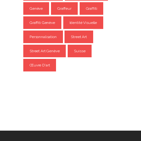
Genève
Graffeur
Graffiti
Graffiti Genève
Identité Visuelle
Personnalisation
Street Art
Street Art Genève
Suisse
Œuvre D'art