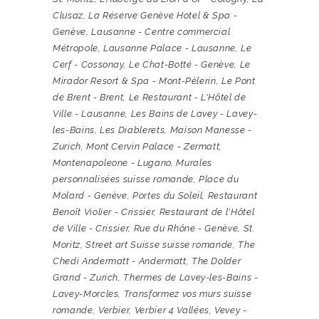
Clusaz
,
La Réserve Genève Hotel & Spa -
Genève
,
Lausanne - Centre commercial
Métropole
,
Lausanne Palace - Lausanne
,
Le
Cerf - Cossonay
,
Le Chat-Botté - Genève
,
Le
Mirador Resort & Spa - Mont-Pèlerin
,
Le Pont
de Brent - Brent
,
Le Restaurant - L'Hôtel de
Ville - Lausanne
,
Les Bains de Lavey - Lavey-
les-Bains
,
Les Diablerets
,
Maison Manesse -
Zurich
,
Mont Cervin Palace - Zermatt
,
Montenapoleone - Lugano
,
Murales
personnalisées suisse romande
,
Place du
Molard - Genève
,
Portes du Soleil
,
Restaurant
Benoît Violier - Crissier
,
Restaurant de l'Hôtel
de Ville - Crissier
,
Rue du Rhône - Genève
,
St.
Moritz
,
Street art Suisse suisse romande
,
The
Chedi Andermatt - Andermatt
,
The Dolder
Grand - Zurich
,
Thermes de Lavey-les-Bains -
Lavey-Morcles
,
Transformez vos murs suisse
romande
,
Verbier
,
Verbier 4 Vallées
,
Vevey -