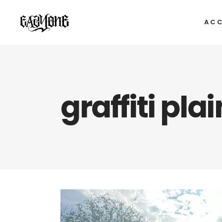
ACC
graffiti pla