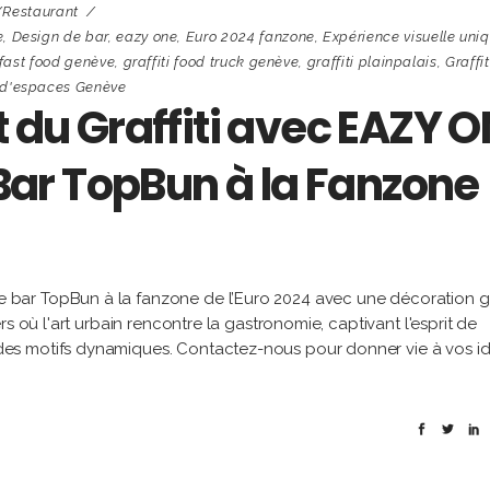
/restaurant
e
,
Design de bar
,
eazy one
,
Euro 2024 fanzone
,
Expérience visuelle uni
i fast food genève
,
graffiti food truck genève
,
graffiti plainpalais
,
Graffit
 d'espaces Genève
t du Graffiti avec EAZY 
u Bar TopBun à la Fanzone
ar TopBun à la fanzone de l’Euro 2024 avec une décoration gra
s où l'art urbain rencontre la gastronomie, captivant l'esprit de
es motifs dynamiques. Contactez-nous pour donner vie à vos i