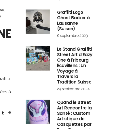
que
,
Graffiti Logo
i
Ghost Barber à
Lausanne
ONE
(Suisse)
6 septembre 2023
Le Stand Graffiti
Street Art d’Eazy
One à Fribourg
Écuvillens : Un
Voyage à
Travers la
ffiti
Tradition Suisse
24 septembre 2024
dées à
Quand le Street
Art Rencontre la
Santé : Custom
Artistique de
Casquettes par