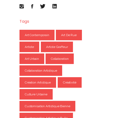
Tags
Art Contemporain
Art De Rue
Artiste
Artiste Graffeur
Art Urbain
Collaboration
Collaboration Artistique
Création Artistique
Créativité
Culture Urbaine
Customisation Artistique Bienne