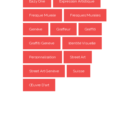
Eazy One
Expression Artistique
Fresque Murale
Fresques Murales
Genève
Graffeur
Graffiti
Graffiti Genève
Identité Visuelle
Personnalisation
Street Art
Street Art Genève
Suisse
Œuvre D'art