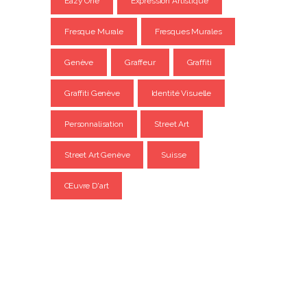
Eazy One
Expression Artistique
Fresque Murale
Fresques Murales
Genève
Graffeur
Graffiti
Graffiti Genève
Identité Visuelle
Personnalisation
Street Art
Street Art Genève
Suisse
Œuvre D'art