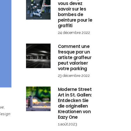
vous devez
savoir sur les
bombes de
peinture pour le
graffiti
24 décembre 2022
Comment une
fresque par un
artiste graffeur
peut valoriser
votre parking
23 décembre 2022
Moderne Street
Art in St. Gallen:
Entdecken Sie
die originellen
ève
,
Kreationen von
design
Eazy One
1 août 2023