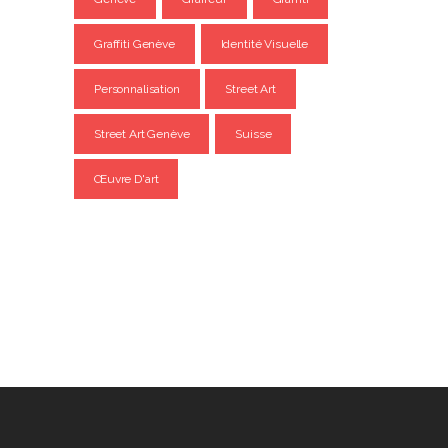
Graffiti Genève
Identité Visuelle
Personnalisation
Street Art
Street Art Genève
Suisse
Œuvre D'art