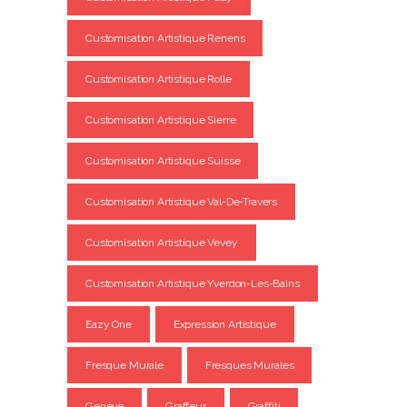
Customisation Artistique Renens
Customisation Artistique Rolle
Customisation Artistique Sierre
Customisation Artistique Suisse
Customisation Artistique Val-De-Travers
Customisation Artistique Vevey
Customisation Artistique Yverdon-Les-Bains
Eazy One
Expression Artistique
Fresque Murale
Fresques Murales
Genève
Graffeur
Graffiti